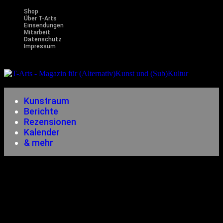
Shop
Über T-Arts
Einsendungen
Mitarbeit
Datenschutz
Impressum
Magazin
für (Alternativ)Kunst und (Sub)Kultur
Kunstraum
Berichte
Rezensionen
Kalender
& mehr
Edith Oxenbauer
Autorin und Rezensentin, Faktotum, Mädchen für alles, gute Seele
des jährlich erscheinenden Pfingstgeflüsters /// R.I.P. 26.04.2017