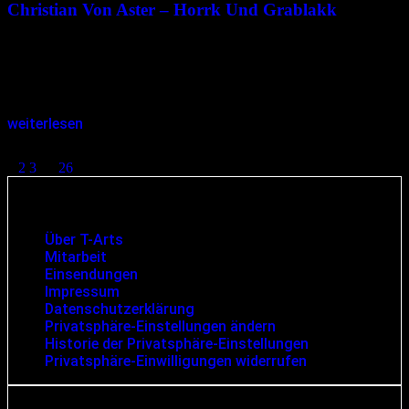
Christian Von Aster – Horrk Und Grablakk
Eine Orkgeschichte in sieben Schandtaten Mit Illustrationen von
Rudy Eizenhöfer Das kleine Buch mit dem Titel „Horrk und
Grablakk“ fand den Weg in mein Krankenzimmer und hat mich auf
dem…
weiterlesen
Seitennummerierung der Beiträge
1
2
3
…
26
Infos und rechtliche Angaben
Über T-Arts
Mitarbeit
Einsendungen
Impressum
Datenschutzerklärung
Privatsphäre-Einstellungen ändern
Historie der Privatsphäre-Einstellungen
Privatsphäre-Einwilligungen widerrufen