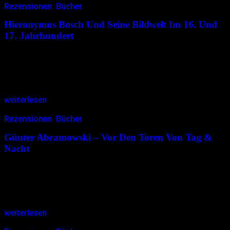
Rezensionen
,
Bücher
19.02.2017
<19.02.2017
Hieronymus Bosch Und Seine Bildwelt Im 16. Und
17. Jahrhundert
Der Katalog zur gleichnamigen Ausstellung „Hieronymus Bosch
und seine Bildwelt im 16. und 17. Jahrhundert“ (noch bis zum 19.
März 2017 in der Gemäldegalerie in Berlin; wir berichteten) ist
genial….
weiterlesen
Rezensionen
,
Bücher
15.02.2017
<15.02.2017
Günter Abramowski – Vor Den Toren Von Tag &
Nacht
Günter Abramowskis Gedichte klingen etwas enttäuscht, etwas
bitter, aber ebenso etwas wütend. Themen wie Essen, die Natur,
verwirrende Gedanken, die Kälte bei Talkshows, Vergeblichkeit,
Leben als fließendes Wasser, das Altern…
weiterlesen