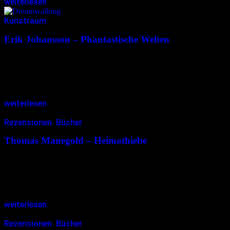
weiterlesen
Kunstraum
30.12.2016
<17.11.2019
Erik Johansson – Phantastische Welten
In Südschweden auf einer Farm aufgewachsen wurde Erik
Johanssons Kindheit und Jugend von der Natur geprägt. Dieser
Einfluss findet sich unverkennbar in seinen Werken wieder. Sehr
früh stellte er sich…
weiterlesen
Rezensionen
,
Bücher
26.12.2016
<27.12.2016
Thomas Manegold – Heimathiebe
Thomas Manegolds Bücher und Lesungen begleiten mich seit
Jahren. Nicht nur Leser und Hörer entwickelte sich in dieser Zeit.
Auch der Autor flog durch sein Leben und sammelte Blessuren
und…
weiterlesen
Rezensionen
,
Bücher
24.12.2016
<24.12.2016