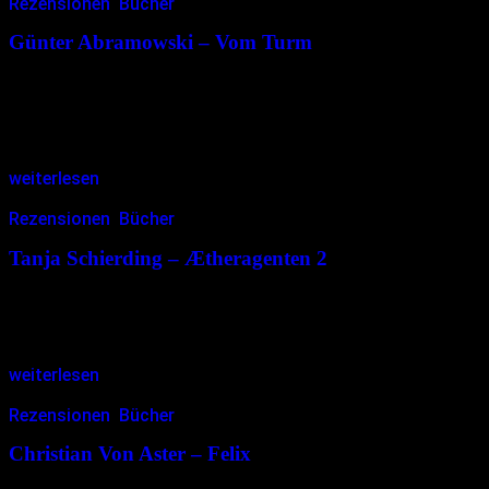
Rezensionen
,
Bücher
04.02.2017
<04.02.2017
Günter Abramowski – Vom Turm
Gedichte sind Wortwege. Möglicherweise auch Wortlebenswege.
Wie in diesem Fall. Ich begebe mich auf die Spuren eines Lebens,
welches mich zuweilen anspringt. Manchmal schleicht es sich
vorsichtig an. Manchmal schlagen…
weiterlesen
Rezensionen
,
Bücher
02.02.2017
<02.02.2017
Tanja Schierding – Ætheragenten 2
Rätselhaft, geheimnisvoll, nicht von dieser Welt und doch in dieser
Welt. Lasse ich mich ein auf etwas, was mir so sehr fremd ist? Aber
was weiß ich schon vom Unbekannten?…
weiterlesen
Rezensionen
,
Bücher
17.01.2017
<17.01.2017
Christian Von Aster – Felix