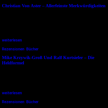
Christian Von Aster – Allerfeinste Merkwürdigkeiten
Es scheint eine Art von „Christian-von-Aster-Phänomen“ zu geben.
Humorvolles, Schwarzhumoriges, Satire, Philosophisches,
Moralisches, Düsteres, Märchen, Glossen, Adaptionen… Was oder
worüber könnte dieser Autor nicht schreiben? Jedes Werk eine
Überraschung und…
weiterlesen
Rezensionen
,
Bücher
23.12.2016
<23.12.2016
Mike Krzywik-Groß Und Ralf Kurtsiefer – Die
Heldformel
Der Inhalt dieses Buchs verblüffte mich. Frech gesagt: Wenn ein 5-
Sterne-Koch ein Buch schreibt, bemüßigen sich viele Hobbyköche
anhand der darin enthaltenen Rezepte in Windeseile ein perfektes
Dinner hinlegen zu…
weiterlesen
Rezensionen
,
Bücher
07.12.2016
<07.12.2016