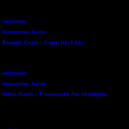
„Eine Geschichte über Tauben. Und Fledermäuse. Eine Erstere, die
Zweites ist, sowie jemanden, der genug Taubisch versteht, um das
Ganze zu übersetzen. Gurr.“ Verflixt – was fiel mir sofort ein,…
weiterlesen
Rezensionen
,
Bücher
09.01.2017
<09.01.2017
Kenneth Grant – Gegen Das Licht
„‚Gegen das Licht gehalten‘, so schlug er vor, ‚ergibt sich ein ganz
anderes Bild.‘“ Ein phantastischer okkulter Traum – so stelle ich mir
eine Reise im Opiumrausch vor. Endlos wabernd…
weiterlesen
Rezensionen
,
Bücher
04.01.2017
<04.01.2017
Selina Haritz – Traumdealer Am Abstellgleis
Oder: das unbekannte Leben heimatloser Plüschis im Untergrund
des U-Bahnnetzes „Traumdealer am Abstellgleis“ ist ein mich
wunderbar bezauberndes Buch – denn ich bin ein
Plüschibeherberger. Obwohl vor Jahren zwei große…