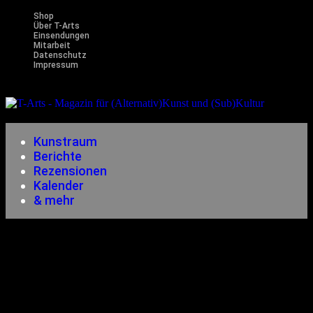
Shop
Über T-Arts
Einsendungen
Mitarbeit
Datenschutz
Impressum
Magazin
für (Alternativ)Kunst und (Sub)Kultur
Kunstraum
Berichte
Rezensionen
Kalender
& mehr
Datenschutzerklärung
Verantwortliche Stelle im Sinne der Datenschutzgesetze ist:
Marcus Rietzsch