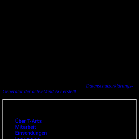
Services. Für Ihren erneuten Besuch gilt dann die neue
Datenschutzerklärung.
Fragen zum Datenschutz
Wenn Sie Fragen zum Datenschutz haben, kontaktieren Sie uns
bitte:
T-Arts
Marcus Rietzsch
Wernher-von-Braun-Str. 13
95145 Oberkotzau
Telefon: 09286/973141
E-Mail: marcus.rietzsch[at]t-arts.de
Die Datenschutzerklärung wurde mit dem
Datenschutzerklärungs-
Generator der activeMind AG erstellt
.
Infos und rechtliche Angaben
Über T-Arts
Mitarbeit
Einsendungen
Impressum