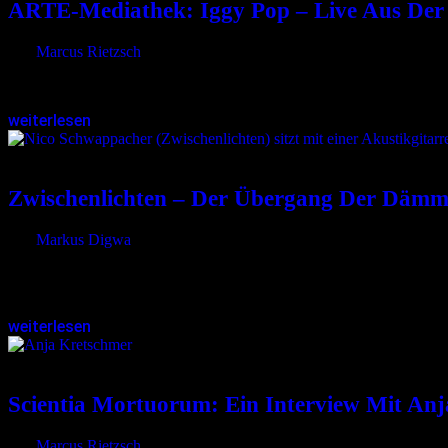
ARTE-Mediathek: Iggy Pop – Live Aus Der 
von
Marcus Rietzsch
Im Sommer 2025 stand Iggy Pop in der Zitadelle Spandau in Berlin 
weiterlesen
29.09.2025
<29.09.2025
Zwischenlichten – Der Übergang Der Dämme
von
Markus Digwa
Im August 2020 veröffentlichte Nico Schwappacher das erste Leben
Inkantation, und gut drei Jahre später…
weiterlesen
31.07.2025
<31.07.2025
Scientia Mortuorum: Ein Interview Mit An
von
Marcus Rietzsch