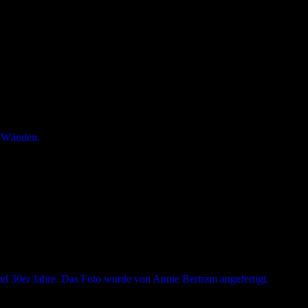
and. Eine Generation.“ einen Einblick in die Entstehung und den…
kulturelle Höhepunkte soll Lust machen, das Jahr mit inspirierenden