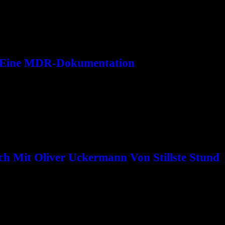
– Eine MDR-Dokumentation
nheit ein: Der MDR-Film „Wie Tina Turner nach Niedertrebra kam – A
h Mit Oliver Uckermann Von Stillste Stund
 düster-avantgardistische Klänge mit literarischen und philosophisch