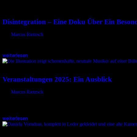
22.01.2025
<22.01.2025
Disintegration – Eine Doku Über Ein Beson
von
Marcus Rietzsch
Für Fans von The Cure und alle, die sich für Musikgeschichte intere
weiterlesen
06.01.2025
<06.01.2025
Veranstaltungen 2025: Ein Ausblick
von
Marcus Rietzsch
Für das neue Jahr wurden bereits zahlreiche interessante Veranstaltu
Erlebnissen zu füllen, ohne…
weiterlesen
04.11.2024
<04.11.2024