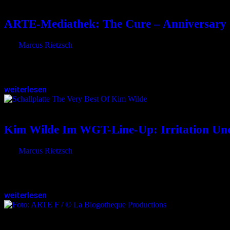
17.07.2026
<17.07.2026
ARTE-Mediathek: The Cure – Anniversary
von
Marcus Rietzsch
Seit Ende der 1970er-Jahre bewegt sich The Cure“ zwischen melanch
bis heute als Meilensteine und haben Generationen…
weiterlesen
20.05.2026
<20.05.2026
Kim Wilde Im WGT-Line-Up: Irritation Un
von
Marcus Rietzsch
Als der Auftritt von Kim Wilde beim Wave-Gotik-Treffen angekündigt
und…
weiterlesen
19.12.2025
<19.12.2025