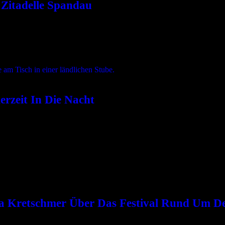
Zitadelle Spandau
auf der Bühne – ARTE zeigt nun die Aufzeichnung dieses Konzerts. Mi
rzeit In Die Nacht
szeichen seines Projektes Zwischenlichten bei YouTube. 2022 erschi
ja Kretschmer Über Das Festival Rund Um D