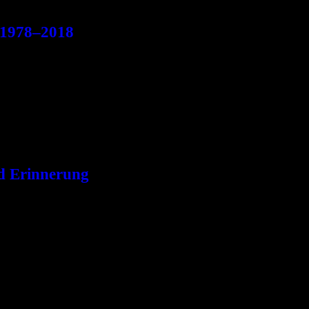
 1978–2018
olischen Klanglandschaften, eingängigen Popsongs und epischen Komp
d Erinnerung
 wurde, ließen die Reaktionen nicht lange auf sich warten. Verwunder