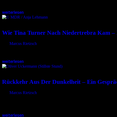
Arena…
weiterlesen
28.01.2025
<28.01.2025
Wie Tina Turner Nach Niedertrebra Kam 
von
Marcus Rietzsch
Eine besondere Dokumentation lädt zu einer Reise in die Vergange
weiterlesen
24.01.2025
<24.01.2025
Rückkehr Aus Der Dunkelheit – Ein Gespräc
von
Marcus Rietzsch
1998 gründete Oliver Uckermann das Musikprojekt Stillste Stund, um
experimentellen Klanglandschaften bewegt sich das Projekt abseits…
weiterlesen