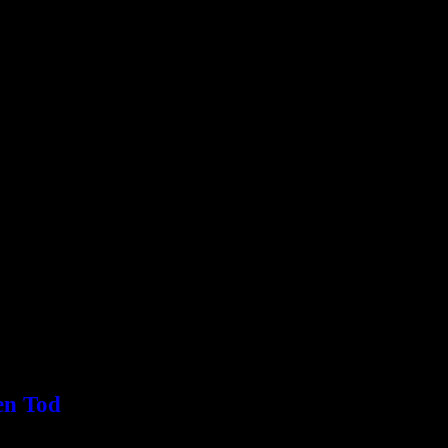
t 78 Jahren und über sechs Jahrzehnten…
en das Debütalbum „Dämmerschwellen“ auf dem Label House of
en Tod