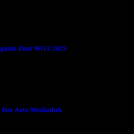
tin, Veranstalterin – und die kreative wie leidenschaftliche Initiatori
smagazin Zum WGT 2025
in 20-jähriges Bestehen: Das Pfingstgeflüster, ein Magazin, das sich 
n Der Arte-Mediathek
erlebt hat, weiß um die Intensität seiner Auftritte. Die aktuelle AR