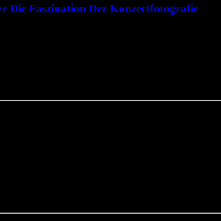
 Die Faszination Der Konzertfotografie
e eines Konzerts eindrucksvoll bildlich festzuhalten, einen Namen gema