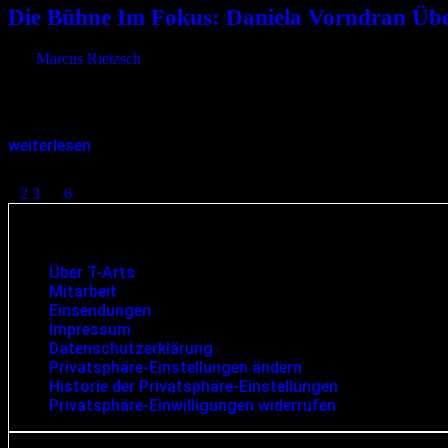
Die Bühne Im Fokus: Daniela Vorndran Über
von
Marcus Rietzsch
Daniela Vorndran hat sich mit ihrer Fähigkeit, die besonderen Moment
Aufnahmen zu sehenswerten…
weiterlesen
Seitennummerierung der Beiträge
1
2
3
…
6
Infos und rechtliche Angaben
Über T-Arts
Mitarbeit
Einsendungen
Impressum
Datenschutzerklärung
Privatsphäre-Einstellungen ändern
Historie der Privatsphäre-Einstellungen
Privatsphäre-Einwilligungen widerrufen