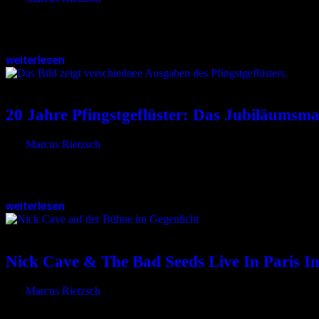
Dr. Anja Kretschmer-Rodenbröker ist Kunsthistorikerin, Friedhofsexper
Toten. Am 30. August 2025 findet die…
weiterlesen
23.06.2025
<23.06.2025
20 Jahre Pfingstgeflüster: Das Jubiläum
von
Marcus Rietzsch
Was 2005 als kleines Herzensprojekt begann, feiert in diesem Jahr se
Begegnungen rund um…
weiterlesen
06.05.2025
<06.05.2025
Nick Cave & The Bad Seeds Live In Paris I
von
Marcus Rietzsch
Ein Konzertabend der Extraklasse: Wer Nick Cave schon einmal live 