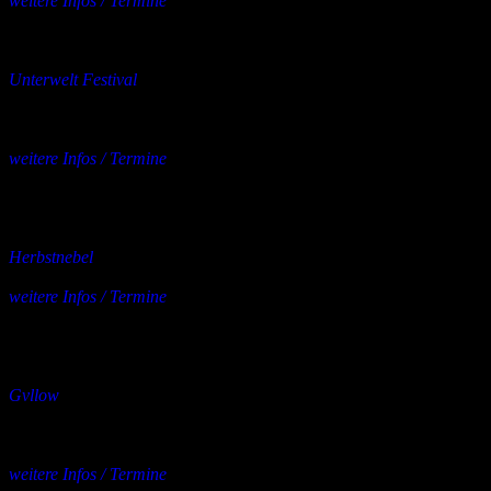
weitere Infos / Termine
mehrere Orte
31.10.2026
Konzert
Unterwelt Festival
Line-Up: Absolute Body Control + NNHMN + Echoberyl + Die
Tödin + Metallic Lover + XTR Human + Suzy Sabotage + Damage
Code + Larsovitch + Organisation + MONO/XYD
weitere Infos / Termine
Festsaal Kreuzberg,
Berlin
07.11.2026
Konzert
Herbstnebel
mit Mayflower Madame + Left For Pleasure + Isla Ola
weitere Infos / Termine
Das Zentrum,
Bayreuth
11.11.2026
bis
15.11.2026
Konzert
Gvllow
11.11. – München, Ampere / Muffatwerk
12.11. – Berlin, Cassiopeia
15.11. – Köln, Helios 37
weitere Infos / Termine