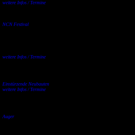
weitere Infos / Termine
mehrere Orte
04.09.2026
bis
06.09.2026
Konzert
NCN Festival
Das Nocturnal Culture Night Festival – kurz NCN – ist seit vielen
Jahren eine feste Größe im jährlichen Festivalkalender und wohl
eine der angenehmsten Freiluftveranstaltungen im Bereich schwarz-
alternativer Musik. Im September wird bereits die 19. Auflage
stattfinden.
weitere Infos / Termine
Kulturpark,
Deutzen
07.09.2026
Konzert
Einstürzende Neubauten
weitere Infos / Termine
Haus des Rundfunks,
Berlin
08.09.2026
bis
18.10.2026
Konzert
Auger
08.09. – Berlin, Privat Club
12.09. – Hamburg, Markthalle
18.09. – Frankfurt, Das Bett