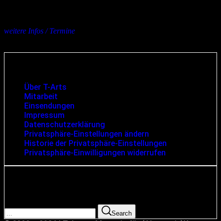
27.02.2027 – Hamburg, Docks
09.03.2027 – Köln, Live Music Hall
10.03.2027 – Stuttgart, LKA Longhorn
weitere Infos / Termine
mehrere Orte
Infos und rechtliche Angaben
Über T-Arts
Mitarbeit
Einsendungen
Impressum
Datenschutzerklärung
Privatsphäre-Einstellungen ändern
Historie der Privatsphäre-Einstellungen
Privatsphäre-Einwilligungen widerrufen
Suche
Search for:
Search