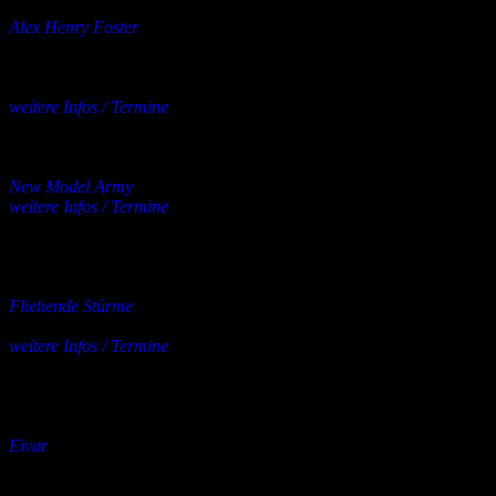
Konzert
Alex Henry Foster
26.11. – München, Kranhalle
28.11. – Aarau, KIFF
01.12. – Hamburg, Nochtspeicher
weitere Infos / Termine
mehrere Orte
19.12.2026
Konzert
New Model Army
weitere Infos / Termine
Palladium,
Köln
23.01.2027
Konzert
Fliehende Stürme
mit Der Fluch + Totenwald + Elektrokohle
weitere Infos / Termine
SO36,
Berlin
27.02.2027
bis
20.03.2027
Konzert
Eivør
Special guest: Rabbitology