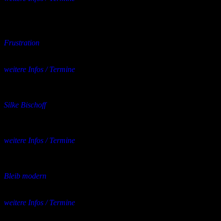
Silent Green,
Berlin
22.09.2026
bis
25.09.2026
Konzert
Frustration
22.09. – Freiburg, Café Atlantik
23.09. – Erfurt, Museumskeller
weitere Infos / Termine
mehrere Orte
25.09.2026
bis
27.09.2026
Konzert
Silke Bischoff
25.09. – Bochum, Matrix
26.09. – Leipzig, Täubchenthal
27.09. – Berlin, Columbia Theater
weitere Infos / Termine
mehrere Orte
07.10.2026
bis
10.10.2026
Konzert
Bleib modern
07.10. – Köln, Die Garagen
08.10. – Hamburg, Hafenklang
weitere Infos / Termine
mehrere Orte
17.10.2026