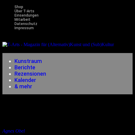
Shop
Über T-Arts
Einsendungen
Mitarbeit
Datenschutz
Impressum
Magazin
für (Alternativ)Kunst und (Sub)Kultur
Kunstraum
Berichte
Rezensionen
Kalender
& mehr
Kalender
04.08.2026
bis
22.08.2026
Konzert
Agnes Obel