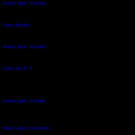
weitere Infos / Termine
mehrere Orte
11.09.2026
bis
27.12.2026
Konzert
Cosey Mueller
11.09. – Hannover, Fuchsbau Festival
12.09. – Hamburg, Haus 73
18.09. – Chemnitz, aaltra
weitere Infos / Termine
mehrere Orte
11.09.2026
bis
12.09.2026
Konzert
Lieber Tot N° 2
Synth & Minimal Wave Festival
Live Acts: Der Bürokrat + Doric + Luminance + Martial Canterel +
Shosta + Tiffadelic + Tilly Electronics. Weitere Acts, DJs und Drag
Shows in Planung.
weitere Infos / Termine
Æden,
Berlin
11.09.2026
bis
12.09.2026
Konzert
Solar Lodge Convention
mit Merciful Nuns + Sweet Ermengarde + Your Life On Hold