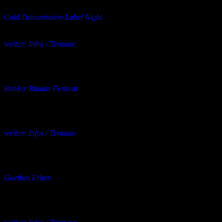
Konzert
Cold Transmission Label Night
Line-Up: Lovataraxx + Antipole & Pedro Code + Daniel Knutz +
Crying Vessel
weitere Infos / Termine
Das Rind,
Rüsselsheim
23.10.2026
bis
24.10.2026
Konzert
Bunker Rituals Festival
Freitag: Die Anstalt + Neon Lies + Olgha + Anomalie Magnetique +
Aftershowparty
Samstag: Leroy Se Meurt + Bound By Endogamy + Isocult +
Aftershowparty
weitere Infos / Termine
Desi,
Nürnberg
23.10.2026
bis
25.10.2026
Konzert
Goethes Erben
Special guest: The Arch
23.10. – Bochum, Bahnhof Langendreer
24.10. – Augsburg, Kantine