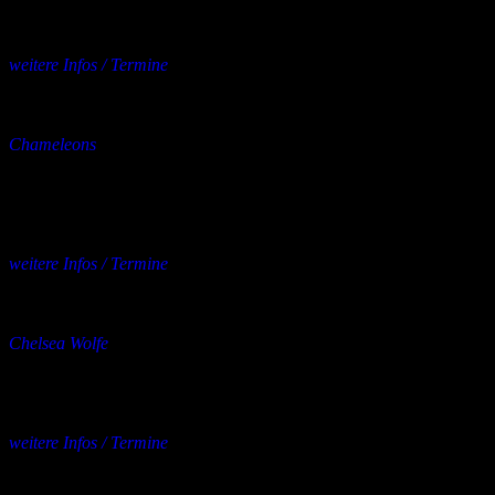
20.11. – Leipzig, Naumanns
21.11. – Berlin, Urban Spree
27.11. – Hannover, Subkultur
weitere Infos / Termine
mehrere Orte
23.11.2026
bis
29.11.2026
Konzert
Chameleons
Artic Moon Tour
23.11. – Berlin, Lido
24.11. – Hamburg, Knust
25.11. – Frankfurt am Main, Das Bett
weitere Infos / Termine
mehrere Orte
23.11.2026
bis
13.12.2026
Konzert
Chelsea Wolfe
Support: A.A. Williams
23.11. – Berlin, Admiralspalast
24.11. – Hamburg, Große Freiheit 36
weitere Infos / Termine
mehrere Orte
26.11.2026
bis
08.12.2026