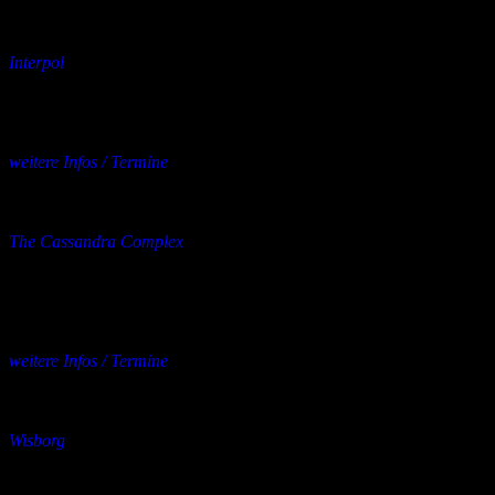
mehrere Orte
11.11.2026
bis
14.11.2026
Konzert
Interpol
Support: Bloc Party
11.11. – Berlin, Uber Arena
12.11. – Hamburg, Barclays Arena
weitere Infos / Termine
mehrere Orte
11.11.2026
bis
16.11.2026
Konzert
The Cassandra Complex
Support: Sjöblom
11.11. – Rüsselsheim, Das Rind
12.11. – Hannover, Lux
13.11. – Coesfeld, Fabrik
weitere Infos / Termine
mehrere Orte
20.11.2026
bis
05.12.2026
Konzert
Wisborg
Support: The Fright