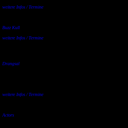
25.08. – Bonn, Kunst!Rasen
weitere Infos / Termine
mehrere Orte
30.08.2026
Konzert
Buzz Kull
Support: Boy Deluxe + Dream Council
weitere Infos / Termine
Cassiopeia,
Berlin
03.09.2026
bis
16.12.2026
Konzert
Drangsal
10 Jahre „Harieschaim“
02.09. – Hannover, Kulturzentrum Faust / 60er-Jahre Halle
03.09. – Köln, Die Kantine
04.09. – Hamburg, Mojo Club
weitere Infos / Termine
mehrere Orte
04.09.2026
bis
09.09.2026
Konzert
Actors
04.09. – Berlin
05.09. – NCN Festival