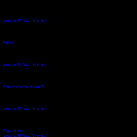
11.09. – Bochum, Bahnhof Langendreer
12.09. – Erfurt, From Hell
weitere Infos / Termine
mehrere Orte
17.09.2026
bis
03.10.2026
Konzert
Klez.e
17.09. – Boock, Rinderstall
18.09. – Göttingen, Exil
19.09. – Essen, Grend
weitere Infos / Termine
mehrere Orte
19.09.2026
bis
20.11.2026
Konzert
Anna von Hausswolff
19.09. – Hamburg, Elbphilharmonie
18.11. – Köln, Stadthalle
19.11. – Berlin, Astra
weitere Infos / Termine
mehrere Orte
20.09.2026
Konzert
Anja Huwe
weitere Infos / Termine