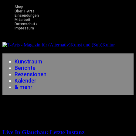
Shop
Über T-Arts
Einsendungen
Mitarbeit
Datenschutz
Impressum
Magazin
für (Alternativ)Kunst und (Sub)Kultur
Kunstraum
Berichte
Rezensionen
Kalender
& mehr
Konzerte
25.10.2003
<21.12.2014
Live In Glauchau: Letzte Instanz