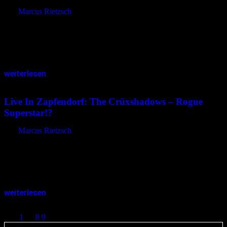
von
Marcus Rietzsch
Es gibt viele Begriffe, mit denen man ein Konzert der Letzte(n)
Instanz umschreiben kann – mitreißend, energiegeladen, tiefgründig,
fesselnd, überwältigend – und doch fehlen einem die Worte, um das
Erlebte…
weiterlesen
30.07.2003
<21.12.2014
Live In Zapfendorf: The Crüxshadows – Rogue
Superstar!?
von
Marcus Rietzsch
Was macht einen Superstar aus? Einzigartigkeit? Gutes Aussehen?
Gesangliche Qualitäten? Mitreißendes Entertainment? Dies alles
trifft auf Rogue, den Sänger von The Crüxshadows, zu. Beim Fan
Meeting im Top Act in…
weiterlesen
Seitennummerierung der Beiträge
1
…
8
9
10