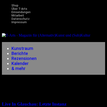
Shop
Über T-Arts
Einsendungen
Mitarbeit
Datenschutz
Impressum
Magazin
für (Alternativ)Kunst und (Sub)Kultur
Kunstraum
Berichte
Rezensionen
Kalender
& mehr
Berichte
25.10.2003
<21.12.2014
Live In Glauchau: Letzte Instanz