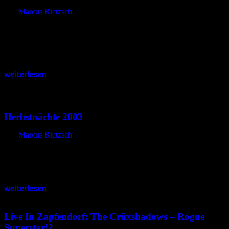
von
Marcus Rietzsch
Es gibt viele Begriffe, mit denen man ein Konzert der Letzte(n)
Instanz umschreiben kann – mitreißend, energiegeladen, tiefgründig,
fesselnd, überwältigend – und doch fehlen einem die Worte, um das
Erlebte…
weiterlesen
01.10.2003
<17.12.2014
Herbstnächte 2003
von
Marcus Rietzsch
Bruno Kramm sprach es während des Auftritts von Das Ich an: „Die
Herbstnächte sind das letzte richtige Underground-Festival der
schwarzen Szene“. Damit hat er wohl nicht ganz unrecht – einmal…
weiterlesen
30.07.2003
<21.12.2014
Live In Zapfendorf: The Crüxshadows – Rogue
Superstar!?