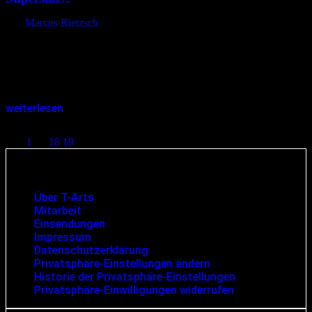
von
Marcus Rietzsch
Was macht einen Superstar aus? Einzigartigkeit? Gutes Aussehen?
Gesangliche Qualitäten? Mitreißendes Entertainment? Dies alles
trifft auf Rogue, den Sänger von The Crüxshadows, zu. Beim Fan
Meeting im Top Act in…
weiterlesen
Seitennummerierung der Beiträge
1
…
18
19
20
Infos und rechtliche Angaben
Über T-Arts
Mitarbeit
Einsendungen
Impressum
Datenschutzerklärung
Privatsphäre-Einstellungen ändern
Historie der Privatsphäre-Einstellungen
Privatsphäre-Einwilligungen widerrufen