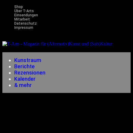
Shop
Über T-Arts
Einsendungen
Mitarbeit
Datenschutz
Impressum
Magazin
für (Alternativ)Kunst und (Sub)Kultur
Kunstraum
Berichte
Rezensionen
Kalender
& mehr
Kalender
Konzert
Gvllow