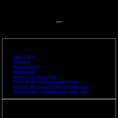
mehrere Orte
11.11.2026 bis 15.11.2026
11.11. – München, Ampere / Muffatwerk
12.11. – Berlin, Cassiopeia
15.11. – Köln, Helios 37
Infos und rechtliche Angaben
Über T-Arts
Mitarbeit
Einsendungen
Impressum
Datenschutzerklärung
Privatsphäre-Einstellungen ändern
Historie der Privatsphäre-Einstellungen
Privatsphäre-Einwilligungen widerrufen
Suche
Search for: