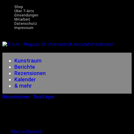
Shop
Über T-Arts
Einsendungen
Mitarbeit
Datenschutz
Impressum
Magazin
für (Alternativ)Kunst und (Sub)Kultur
Kunstraum
Berichte
Rezensionen
Kalender
& mehr
Rezensionen
,
Tonträger
05.08.2013
<14.12.2014
Arts Of Erebus – An Open Case Of
Parousia
von
Marcus Rietzsch