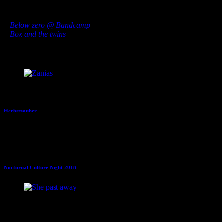
bald erscheinende erste Album.
»
Below zero @ Bandcamp
»
Box and the twins
Dies könnte Dir auch gefallen
19.09.2020
Herbstzauber
25.09.2018
Nocturnal Culture Night 2018
14.11.2019