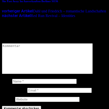
She Past Away Im Ausverkauften Berliner SO36
vorheriger Artikel
Dahl und Friedrich – romantische Landschaften
nächster Artikel
Red Run Revival – Identities
Schreibe einen Kommentar
Deine E-Mail-Adresse wird nicht veröffentlicht.
Erforderliche
Felder sind mit
*
markiert
Kommentar
*
Name
E-Mail-Adresse
Website