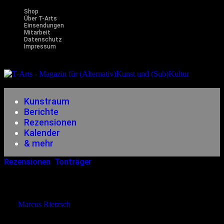
Shop
Über T-Arts
Einsendungen
Mitarbeit
Datenschutz
Impressum
Magazin
für (Alternativ)Kunst und (Sub)Kultur
Kunstraum
Berichte
Rezensionen
Kalender
& mehr
Rezensionen
,
Tonträger
29.07.2015
<01.04.2023
Box And The Twins – Below Zero
von
Marcus Rietzsch