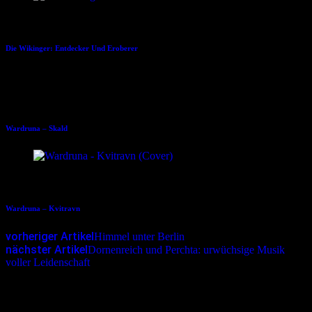
15.01.2021
Die Wikinger: Entdecker Und Eroberer
21.12.2018
Wardruna – Skald
29.01.2021
Wardruna – Kvitravn
vorheriger Artikel
Himmel unter Berlin
nächster Artikel
Dornenreich und Perchta: urwüchsige Musik
voller Leidenschaft
Schreibe einen Kommentar
Deine E-Mail-Adresse wird nicht veröffentlicht.
Erforderliche
Felder sind mit
*
markiert