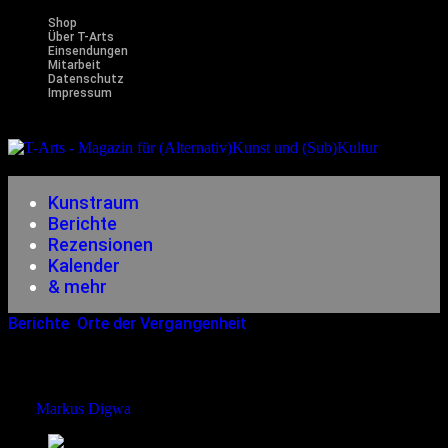
Shop
Über T-Arts
Einsendungen
Mitarbeit
Datenschutz
Impressum
Magazin
für (Alternativ)Kunst und (Sub)Kultur
Kunstraum
Berichte
Rezensionen
Kalender
& mehr
Berichte
,
Orte der Vergangenheit
21.04.2022
<21.04.2022
Das Sonnenobservatorium Goseck
von
Markus Digwa