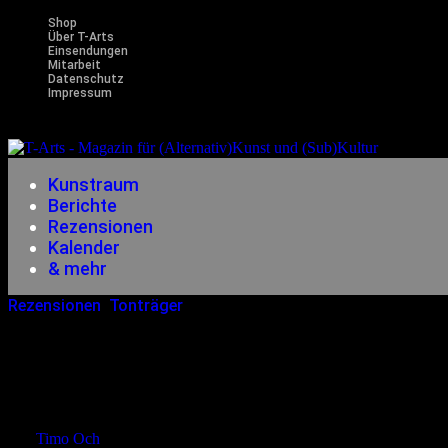
Shop
Über T-Arts
Einsendungen
Mitarbeit
Datenschutz
Impressum
Magazin f
Kunstraum
Berichte
Rezensionen
Kalender
& mehr
Rezensionen
,
Tonträger
11.11.2007
<12.12.2014
Eilera – Fusion
von
Timo Och