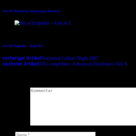
Live In Nürnberg: Apoptygma Berzerk
22.12.2020
Art Of Empathy – End Of I
vorheriger Artikel
Nocturnal Culture Night 2007
nächster Artikel
DAC empfehlen: Advanced Electronics Vol. 6
Schreibe einen Kommentar
Deine E-Mail-Adresse wird nicht veröffentlicht.
Erforderliche Felder 
Kommentar
*
Name