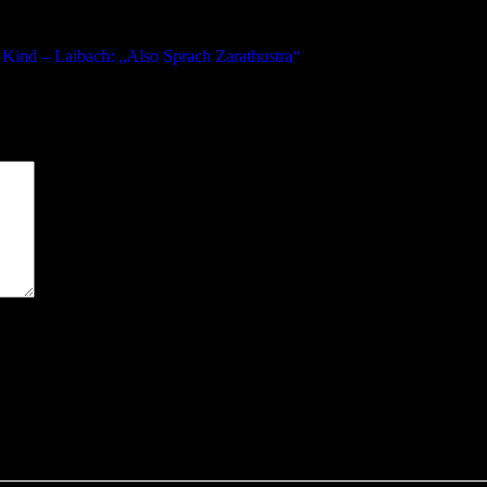
nd – Laibach: „Also Sprach Zarathustra“
sind mit
*
markiert