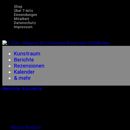
Shop
Über T-Arts
Einsendungen
Mitarbeit
Datenschutz
Impressum
Magazin f
Kunstraum
Berichte
Rezensionen
Kalender
& mehr
Berichte
,
Konzerte
04.04.2018
<27.10.2018
IAMX: Alive In New L
von
Marcus Rietzsch