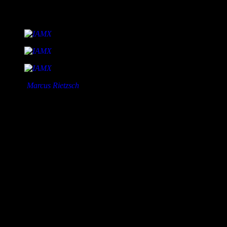
Nach zwölf Songs verließen IAMX die Bühne – nicht ohne entsprechend
swallow“ noch einmal große Entzückung hervor, ehe „The power and t
Fotos:
Marcus Rietzsch
Setliste:
Alive in New Light
Break the Chain
I Come With Knives
Happiness
Stalker
Stardust
Exit
North Star
Body Politics
No Maker Made Me
Spit It Out
Your Joy Is My Low