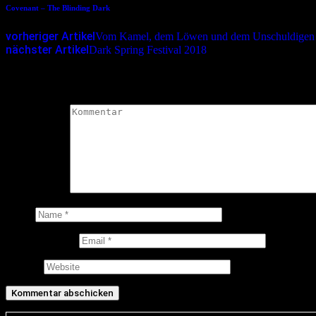
Covenant – The Blinding Dark
vorheriger Artikel
Vom Kamel, dem Löwen und dem Unschuldigen Ki
nächster Artikel
Dark Spring Festival 2018
Schreibe einen Kommentar
Deine E-Mail-Adresse wird nicht veröffentlicht.
Erforderliche Felder 
Kommentar
*
Name
E-Mail-Adresse
Website