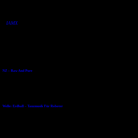
The Alternative
Kiss + Swallow
The Power and the Glory
»
IAMX
Dies könnte Dir auch gefallen
17.04.2014
NZ – Raw And Pure
06.01.2014
Welle: Erdball – Tanzmusik Für Roboter
21.12.2016