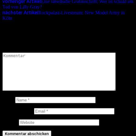
vorheriger Artikel
Eine rätselhafte Grabinschrift: Wer ist schuld am
Tod von Lilly Gray?
nächster Artikel
Rockpalast-Livestream: New Model Army in
Köln
Schreibe einen Kommentar
Deine E-Mail-Adresse wird nicht veröffentlicht.
Erforderliche
Felder sind mit
*
markiert
Kommentar
*
Name
E-Mail-Adresse
Website