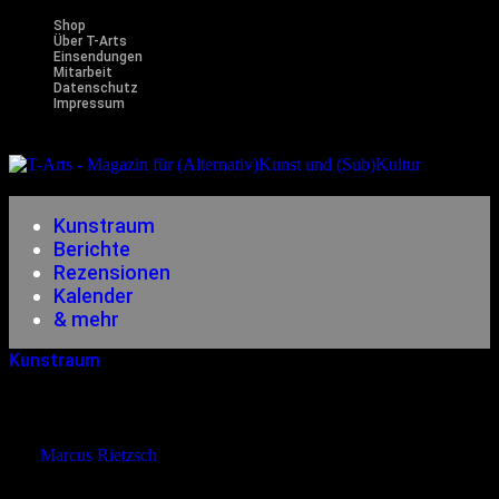
Shop
Über T-Arts
Einsendungen
Mitarbeit
Datenschutz
Impressum
Magazin
für (Alternativ)Kunst und (Sub)Kultur
Kunstraum
Berichte
Rezensionen
Kalender
& mehr
Kunstraum
12.12.2022
<15.12.2023
Im Gespräch Mit Ron Kuhwede
von
Marcus Rietzsch