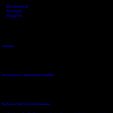
»
Ron Kuhwede
»
Facebook
»
Instagram
Dies könnte Dir auch gefallen
16.07.2004
Vulcanoes
23.03.2016
Daria Endresen – Beklemmende Trugbilder
20.12.2013
Die Bizarre Welt Des Stefan Heilemann