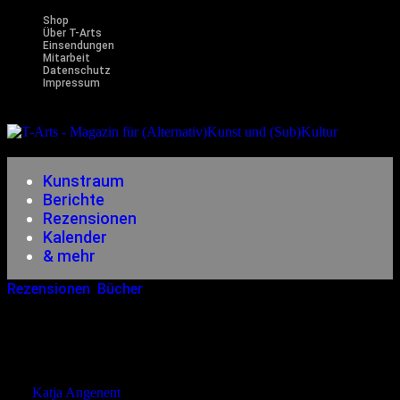
Shop
Über T-Arts
Einsendungen
Mitarbeit
Datenschutz
Impressum
Magazin
für (Alternativ)Kunst und (Sub)Kultur
Kunstraum
Berichte
Rezensionen
Kalender
& mehr
Rezensionen
,
Bücher
18.04.2018
<18.04.2018
Jenny Wood – Der Hain Hinter Dem
Herrenhaus
von
Katja Angenent