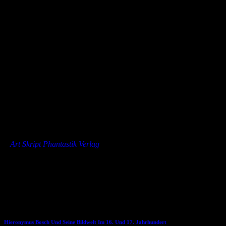
Die kurze Geschichte bemüht sich um einen pseudo-historischen
Erzählstil, der einige Seiten braucht, um verinnerlicht und flüssig
gelesen werden zu können. Dann jedoch entfaltet die Novelle ihre
erzählerische Kraft und man wird mitten hineingezogen in eine
alternative Welt voller interessanter Menschen, phantastischer Wesen
und immer neuen Überraschungen. Natürlich werden erfahrene
Leser und Leserinnen recht schnell erahnen, worauf die Story
hinausläuft, aber das macht nichts, denn die Geschichte ist so
charmant erzählt, dass man ihr gerne bis zum fröhlichen Ende folgt.
Außerdem wartet bis dahin noch die eine oder andere unerwartete
Wendung…
Jenny Wood: Der Hain hinter dem Herrenhaus. Eine Novelle der
Gaslichtromantik.
»
Art Skript Phantastik Verlag
Dies könnte Dir auch gefallen
19.02.2017
Hieronymus Bosch Und Seine Bildwelt Im 16. Und 17. Jahrhundert