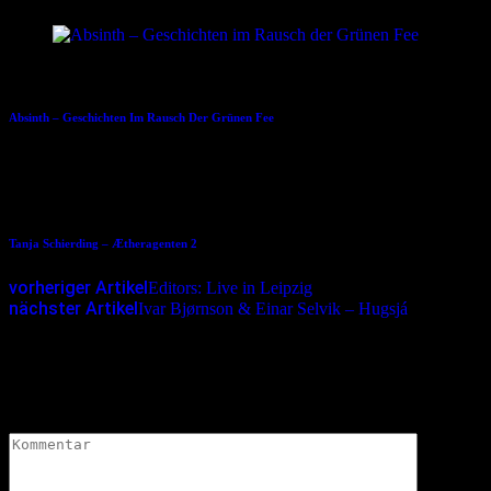
07.02.2018
Absinth – Geschichten Im Rausch Der Grünen Fee
02.02.2017
Tanja Schierding – Ætheragenten 2
vorheriger Artikel
Editors: Live in Leipzig
nächster Artikel
Ivar Bjørnson & Einar Selvik – Hugsjá
Schreibe einen Kommentar
Deine E-Mail-Adresse wird nicht veröffentlicht.
Erforderliche
Felder sind mit
*
markiert
Kommentar
*