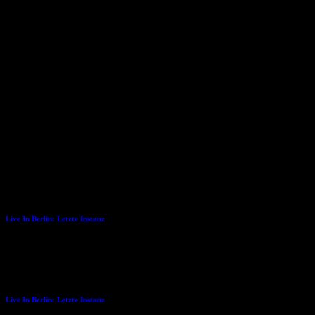
Nein, er ist sogar mehr als das. Er hat eine klasse Stimme, ist
zurückhaltend und hat eine positive Ausstrahlung. Monologe
zwischen den Songs werden kurz und knapp gehalten. Gegen 0:30
Uhr verließ die Band, mittlerweile frenetisch umjubelt, nach der
zweiten Zugabe mit dem Lied „Sandmann“ die Bühne. Und wir ein
paar Minuten später das Top Act mit dem Gefühl, ein schönes
Konzert erlebt zu haben. Und mit viel Vorfreude auf das nächste
Mal mit der „Letzten Instanz“.
Dies könnte Dir auch gefallen
27.02.2008
Live In Berlin: Letzte Instanz
06.03.2006
Live In Berlin: Letzte Instanz