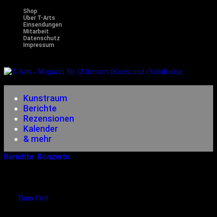
Shop
Über T-Arts
Einsendungen
Mitarbeit
Datenschutz
Impressum
Magazin
für (Alternativ)Kunst und (Sub)Kultur
Kunstraum
Berichte
Rezensionen
Kalender
& mehr
Berichte
,
Konzerte
16.09.2005
<21.12.2014
Live In Zapfendorf: Letzte Instanz
von
Timo Och