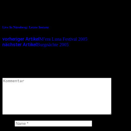
22.03.2006
Live In Nürnberg: Letzte Instanz
vorheriger Artikel
M’era Luna Festival 2005
nächster Artikel
Burgnächte 2005
Schreibe einen Kommentar
Deine E-Mail-Adresse wird nicht veröffentlicht.
Erforderliche
Felder sind mit
*
markiert
Kommentar
*
Name