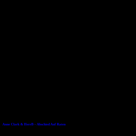
Fotos: Marcus Rietzsch
Dies könnte Dir auch gefallen
02.04.2016
Anne Clark & HerrB – Abschied Auf Raten