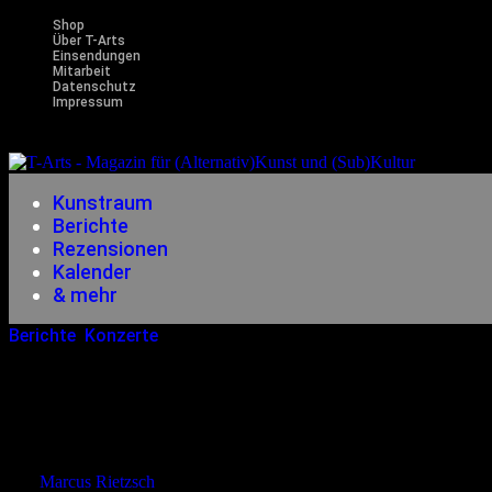
Shop
Über T-Arts
Einsendungen
Mitarbeit
Datenschutz
Impressum
Magazin f
Kunstraum
Berichte
Rezensionen
Kalender
& mehr
Berichte
,
Konzerte
28.10.2015
<28.10.2015
Live In Hof: Anne Cl
von
Marcus Rietzsch