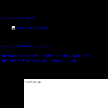
04.03.2016
Anne Clark – Ein Abschied?
12.02.2018
Anne Clark – I’ll Walk Out Into Tomorrow
vorheriger Artikel
Live in Heidelberg: New Model Army
nächster Artikel
New Order – Music Complete
Schreibe einen Kommentar
Deine E-Mail-Adresse wird nicht veröffentlicht.
Erforderliche Felder 