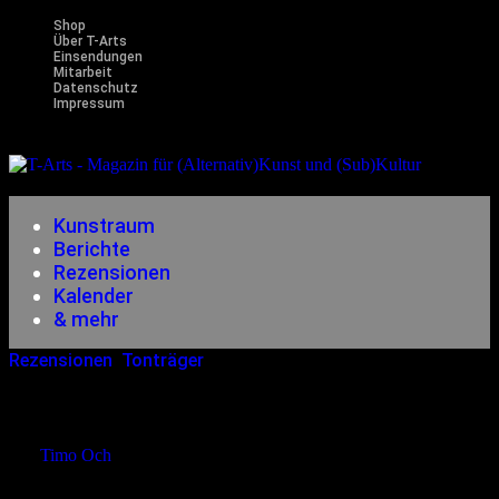
Shop
Über T-Arts
Einsendungen
Mitarbeit
Datenschutz
Impressum
Magazin
für (Alternativ)Kunst und (Sub)Kultur
Kunstraum
Berichte
Rezensionen
Kalender
& mehr
Rezensionen
,
Tonträger
10.04.2010
<12.12.2014
Lord Of The Lost – Fears
von
Timo Och
Wütende Anklagen aus dem Dunkel