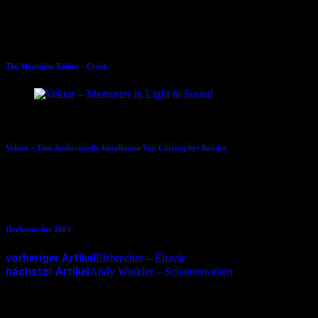
Dies könnte Dir auch gefallen
16.03.2012
The Mescaline Babies – Crush
09.02.2024
Vektor – Eine Audiovisuelle Installation Von Christopher Bauder
01.10.2003
Herbstnächte 2003
vorheriger Artikel
Eisbrecher – Eiszeit
nächster Artikel
Andy Winkler – Schattenwelten
Schreibe einen Kommentar
Deine E-Mail-Adresse wird nicht veröffentlicht.
Erforderliche