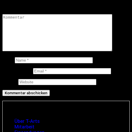
Felder sind mit
*
markiert
Kommentar
*
Name
E-Mail-Adresse
Website
Infos und rechtliche Angaben
Über T-Arts
Mitarbeit