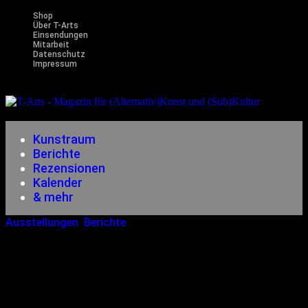
Shop
Über T-Arts
Einsendungen
Mitarbeit
Datenschutz
Impressum
Magazin
für (Alternativ)Kunst und (Sub)Kultur
Kunstraum
Berichte
Rezensionen
Kalender
& mehr
Ausstellungen
,
Berichte
29.09.2025
<29.09.2025
Lost Art Festival Vol. 3:
Industrieromantik Und
Installationskunst