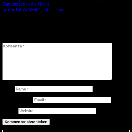
Dämmerzeit in die Nacht
nächster Artikel
Das Ich – Fanal
Schreibe einen Kommentar
Deine E-Mail-Adresse wird nicht veröffentlicht.
Erforderliche
Felder sind mit
*
markiert
Kommentar
*
Name
E-Mail-Adresse
Website