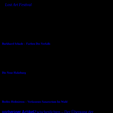
»
Lost Art Festival
Dies könnte Dir auch gefallen
11.07.2014
Burkhard Schade – Farben Des Verfalls
01.06.2016
Die Neue Hakeburg
23.10.2015
Beelitz-Heilstätten – Verlassenes Sanatorium Im Wald
vorheriger Artikel
Zwischenlichten – Der Übergang der