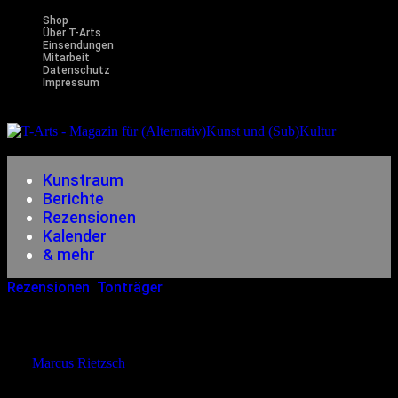
Shop
Über T-Arts
Einsendungen
Mitarbeit
Datenschutz
Impressum
Magazin
für (Alternativ)Kunst und (Sub)Kultur
Kunstraum
Berichte
Rezensionen
Kalender
& mehr
Rezensionen
,
Tonträger
13.08.2006
<16.12.2014
Northern Lite – Unisex
von
Marcus Rietzsch
Irgendwie cool… das neue Album von Northern Lite. Eine deutsche