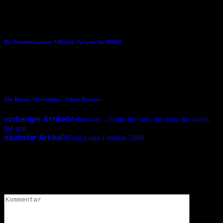
25.08.2021
Die Wunderkammer Olbricht Zu Gast Im DMMI
18.01.2014
The Beauty Of Gemina – Ghost Prayers
vorheriger Artikel
Mahavatar – From the sun, the rain, the wind,
the soil
nächster Artikel
M’era Luna Festival 2006
Schreibe einen Kommentar
Deine E-Mail-Adresse wird nicht veröffentlicht.
Erforderliche
Felder sind mit
*
markiert
Kommentar
*