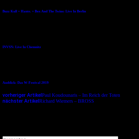
Buzz Kull + Hante. + Box And The Twins: Live In Berlin
17.09.2018
INVSN: Live In Chemnitz
05.06.2019
Ausblick: Das W-Festival 2019
vorheriger Artikel
Paul Koudounaris – Im Reich der Toten
nächster Artikel
Richard Wiemers – BROSS
Schreibe einen Kommentar
Deine E-Mail-Adresse wird nicht veröffentlicht.
Erforderliche
Felder sind mit
*
markiert
Kommentar
*