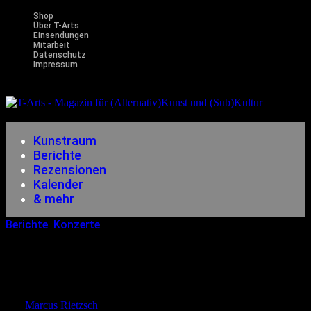
Shop
Über T-Arts
Einsendungen
Mitarbeit
Datenschutz
Impressum
Magazin
für (Alternativ)Kunst und (Sub)Kultur
Kunstraum
Berichte
Rezensionen
Kalender
& mehr
Berichte
,
Konzerte
12.10.2014
<21.12.2014
Live In Berlin: Psyche + Rational
Youth
von
Marcus Rietzsch