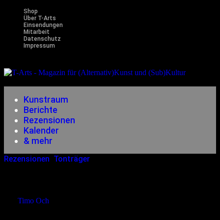
Shop
Über T-Arts
Einsendungen
Mitarbeit
Datenschutz
Impressum
Magazin
für (Alternativ)Kunst und (Sub)Kultur
Kunstraum
Berichte
Rezensionen
Kalender
& mehr
Rezensionen
,
Tonträger
16.07.2006
<16.12.2014
Sara Lee – Darkness Between
von
Timo Och
Melancholie. Rock. Herzschmerz. Tragischer Gesang.