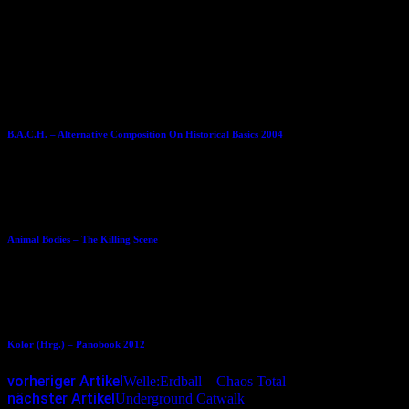
Dies könnte Dir auch gefallen
27.05.2004
B.A.C.H. – Alternative Composition On Historical Basics 2004
24.11.2014
Animal Bodies – The Killing Scene
13.12.2012
Kolor (Hrg.) – Panobook 2012
vorheriger Artikel
Welle:Erdball – Chaos Total
nächster Artikel
Underground Catwalk