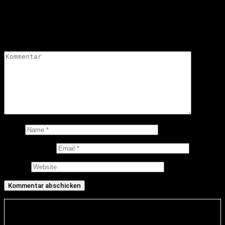
Schreibe einen Kommentar
Deine E-Mail-Adresse wird nicht veröffentlicht.
Erforderliche
Felder sind mit
*
markiert
Kommentar
*
Name
E-Mail-Adresse
Website
Infos und rechtliche Angaben