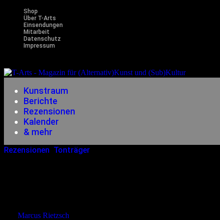
Shop
Über T-Arts
Einsendungen
Mitarbeit
Datenschutz
Impressum
Magazin f
Kunstraum
Berichte
Rezensionen
Kalender
& mehr
Rezensionen
,
Tonträger
17.07.2011
<14.12.2014
The Exploding Boy –
von
Marcus Rietzsch