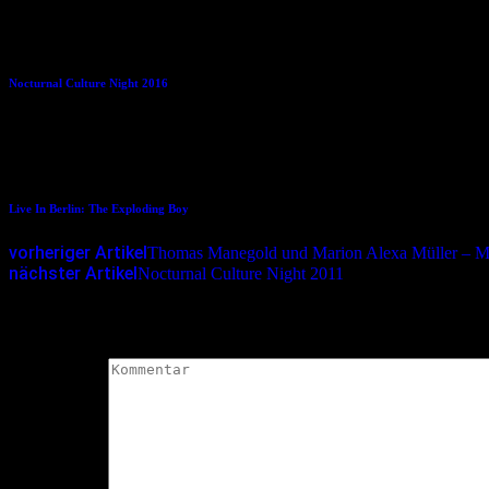
14.09.2016
Nocturnal Culture Night 2016
25.02.2014
Live In Berlin: The Exploding Boy
vorheriger Artikel
Thomas Manegold und Marion Alexa Müller – 
nächster Artikel
Nocturnal Culture Night 2011
Schreibe einen Kommentar
Deine E-Mail-Adresse wird nicht veröffentlicht.
Erforderliche Felder 