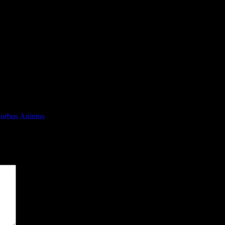
Morbus Animus
sind mit
*
markiert