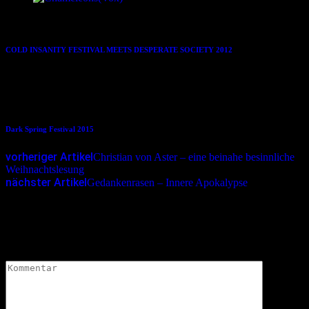
08.12.2012
COLD INSANITY FESTIVAL MEETS DESPERATE SOCIETY 2012
25.03.2015
Dark Spring Festival 2015
vorheriger Artikel
Christian von Aster – eine beinahe besinnliche
Weihnachtslesung
nächster Artikel
Gedankenrasen – Innere Apokalypse
Schreibe einen Kommentar
Deine E-Mail-Adresse wird nicht veröffentlicht.
Erforderliche
Felder sind mit
*
markiert
Kommentar
*