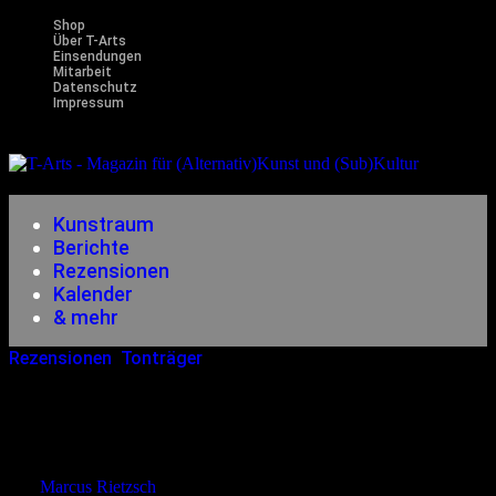
Shop
Über T-Arts
Einsendungen
Mitarbeit
Datenschutz
Impressum
Magazin
für (Alternativ)Kunst und (Sub)Kultur
Kunstraum
Berichte
Rezensionen
Kalender
& mehr
Rezensionen
,
Tonträger
18.12.2011
<14.12.2014
The Last Cry – Walking To The
Edge
von
Marcus Rietzsch