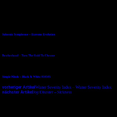
www.thewars.net
Dies könnte Dir auch gefallen
11.02.2005
Subsonic Symphonee – Extreme Evolution
25.09.2012
Brotherhood – Turn The Gold To Chrome
19.10.2005
Simple Minds – Black & White 050505
vorheriger Artikel
Winter Severity Index – Winter Severity Index
nächster Artikel
Joy/Disaster – Sickness
Schreibe einen Kommentar
Deine E-Mail-Adresse wird nicht veröffentlicht.
Erforderliche
Felder sind mit
*
markiert