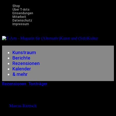
Shop
Über T-Arts
Einsendungen
Mitarbeit
Datenschutz
Impressum
Magazin
für (Alternativ)Kunst und (Sub)Kultur
Kunstraum
Berichte
Rezensionen
Kalender
& mehr
Rezensionen
,
Tonträger
13.02.2012
<13.12.2014
The Wars – Healings
von
Marcus Rietzsch
Das Rätsel, warum mir diese Band bislang so gar nicht aufgefallen