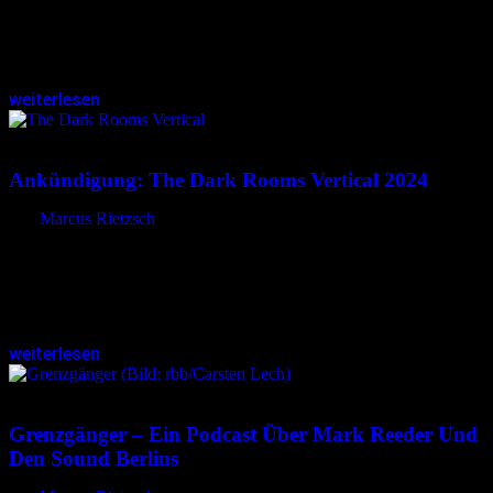
O der Mond ruft mich meine Seel‘ sucht sich befreit vom Trug im
wilden Rabenflug die Hülle am Boden bleibt sie auf dem Moose
treibt ich schau‘ zum ersten Mal…
weiterlesen
09.11.2023
<09.11.2023
Ankündigung: The Dark Rooms Vertical 2024
von
Marcus Rietzsch
Das Team von „Himmel unter Berlin“ lädt erneut zu einer
spannenden Ausstellung abseits des Gewöhnlichen ein. „The Dark
Rooms“ wurde 2016 erstmals veranstaltet und findet Anfang 2024
seine Fortsetzung. Mit…
weiterlesen
16.10.2023
<16.10.2023
Grenzgänger – Ein Podcast Über Mark Reeder Und
Den Sound Berlins