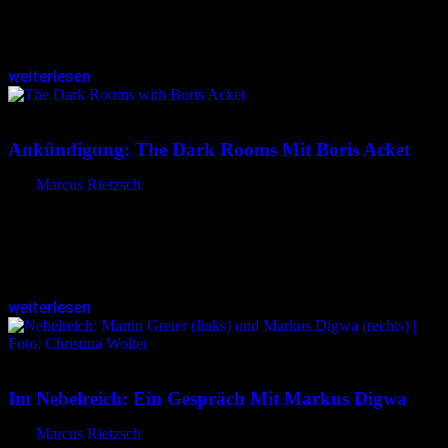
Gotik-Treffen in Leipzig. Die Klänge vergangener und aktueller
Ausgaben und eine handverlesene Musikauswahl von den
Anfängen bis heute stimmen perfekt auf das…
weiterlesen
15.03.2024
<15.03.2024
Ankündigung: The Dark Rooms Mit Boris Acket
von
Marcus Rietzsch
Noch unter dem Eindruck der vor wenigen Wochen beendeten
Ausstellung The Dark Rooms Vertical stehend, kündigen die
Organisatorinnen und Organisatoren eine ausgesprochen spannend
klingende Fortsetzung an: „In einem dunklen Turm…
weiterlesen
31.01.2024
<31.01.2024
Im Nebelreich: Ein Gespräch Mit Markus Digwa
von
Marcus Rietzsch