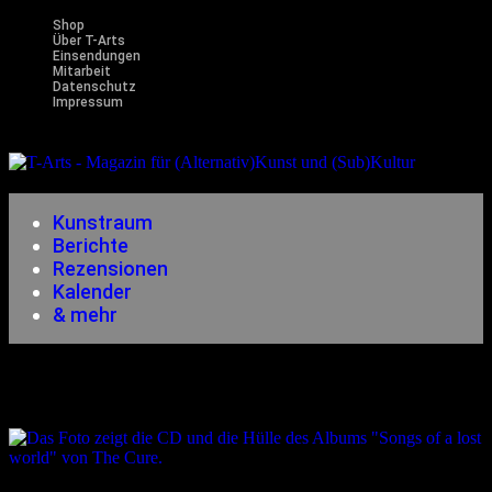
Shop
Über T-Arts
Einsendungen
Mitarbeit
Datenschutz
Impressum
Magazin
für (Alternativ)Kunst und (Sub)Kultur
Kunstraum
Berichte
Rezensionen
Kalender
& mehr
& Mehr
29.10.2024
<29.10.2024