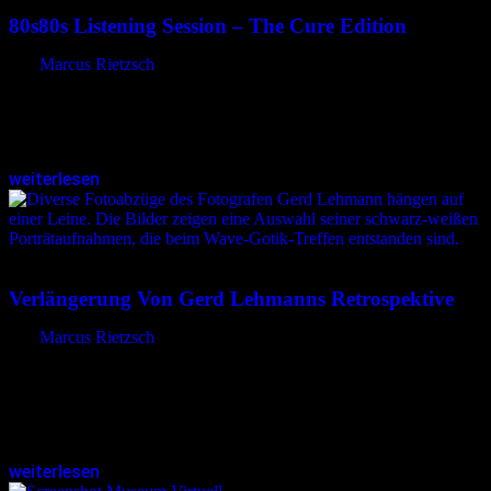
80s80s Listening Session – The Cure Edition
von
Marcus Rietzsch
Am 1. November 2024 ist es soweit: Nach 16 Jahren Pause
veröffentlichen „The Cure“ ihr lang erwartetes 14. Studioalbum
„Songs Of A Lost World“. Nicht nur für Fans ein Grund…
weiterlesen
12.09.2024
<12.09.2024
Verlängerung Von Gerd Lehmanns Retrospektive
von
Marcus Rietzsch
Aktuell präsentiert der Fotograf Gerd Lehmann eine Auswahl seiner
analogen Aufnahmen aus den Jahren 1969 bis 2009 auf dem
Leipziger Südfriedhof. Die ursprünglich bis zum 22. September
geplante Fotoausstellung wurde…
weiterlesen