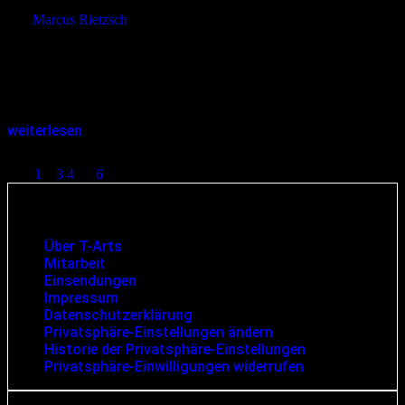
von
Marcus Rietzsch
Die dokumentarische Zeitreise von ARD History in das Jahr 1983
offenbart erstaunliche Parallelen zur Gegenwart. Die Angst vor einer
Pandemie und der Eskalation des Kalten Kriegs begleitete den
Alltag der…
weiterlesen
Seitennummerierung der Beiträge
1
2
3
4
…
6
Infos und rechtliche Angaben
Über T-Arts
Mitarbeit
Einsendungen
Impressum
Datenschutzerklärung
Privatsphäre-Einstellungen ändern
Historie der Privatsphäre-Einstellungen
Privatsphäre-Einwilligungen widerrufen