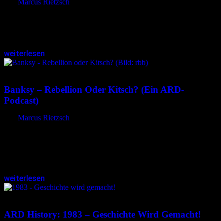
von
Marcus Rietzsch
Dieser Podcast erzählt die waghalsige und einzigartige Geschichte
eines Musiknerds, der vor über 40 Jahren zufällig in Berlin strandet
und zu einer Ikone der Musikszene wird. Mark Reeder und seine…
weiterlesen
10.10.2023
<10.10.2023
Banksy – Rebellion Oder Kitsch? (ein ARD-
Podcast)
von
Marcus Rietzsch
Wer ist Banksy? Mit spektakulären Aktionen sorgt der anonyme
Street Art Künstler weltweit für Aufmerksamkeit. Seine Schablonen-
Graffitis zieren Hauswände und öffentliche Gebäude, Kaffeetassen
und T-Shirts und erzielen bei Auktionen Rekordsummen….
weiterlesen
13.04.2023
<13.04.2023
ARD History: 1983 – Geschichte Wird Gemacht!