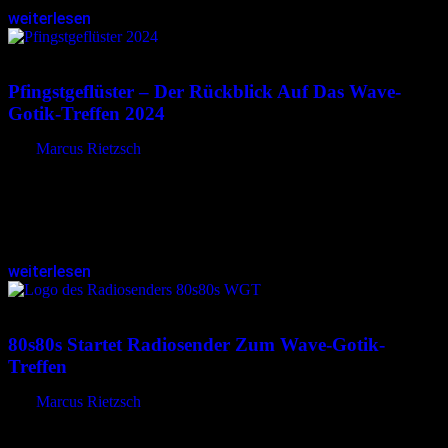
weiterlesen
01.08.2024
<01.08.2024
Pfingstgeflüster – Der Rückblick Auf Das Wave-
Gotik-Treffen 2024
von
Marcus Rietzsch
Das Pfingstgeflüster 2024 ist erschienen. Die Rückschau auf das 31.
Wave-Gotik-Treffen beinhaltet sehenswerte Fotos und viele Texte,
Erlebnisse und Gedanken von Künstlern und Besuchern: VON
COIMBRA NACH LEIPZIG Ende der…
weiterlesen
07.05.2024
<07.05.2024
80s80s Startet Radiosender Zum Wave-Gotik-
Treffen
von
Marcus Rietzsch
Der Radiosender 80s80s WGT liefert den Soundtrack zum Wave-