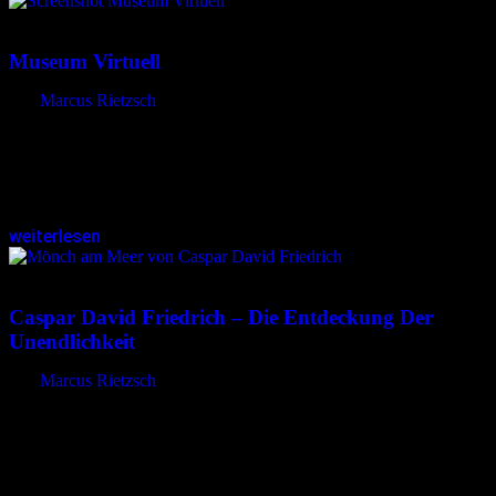
28.08.2024
<28.08.2024
Museum Virtuell
von
Marcus Rietzsch
Die Internetplattform Museum virtuell verfolgt ein klares Ziel:
Menschen die Möglichkeit zu bieten, Museen, Galerien und
historische Stätten bequem von Zuhause aus zu entdecken. Aktuell
können Nutzer in den Kategorien…
weiterlesen
23.08.2024
<23.08.2024
Caspar David Friedrich – Die Entdeckung Der
Unendlichkeit
von
Marcus Rietzsch
Und übrig bleibt ein Himmel… Caspar David Friedrich, der
bedeutendste Maler der deutschen Romantik, gehört heute zu den
bekanntesten Künstlern weltweit. Seine Werke, die eine einzigartige
Verbindung zwischen Mensch und…