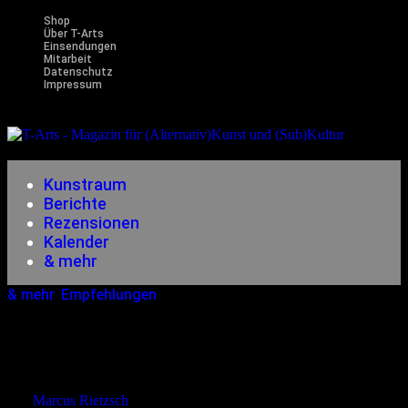
Shop
Über T-Arts
Einsendungen
Mitarbeit
Datenschutz
Impressum
Magazin
für (Alternativ)Kunst und (Sub)Kultur
Kunstraum
Berichte
Rezensionen
Kalender
& mehr
& mehr
,
Empfehlungen
12.09.2024
<12.09.2024
Verlängerung Von Gerd Lehmanns
Retrospektive
von
Marcus Rietzsch