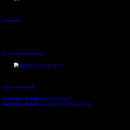
19.09.2020
Herbstzauber
16.06.2004
13. Wave-Gotik-Treffen 2004
06.03.2018
Algiers: Live In Leipzig
vorheriger Artikel
Museum Virtuell
nächster Artikel
Nocturnal Culture Night 2024
Schreibe einen Kommentar
Deine E-Mail-Adresse wird nicht veröffentlicht.
Erforderliche
Felder sind mit
*
markiert