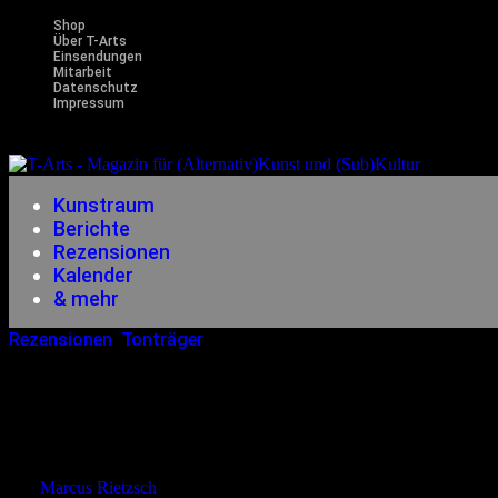
Shop
Über T-Arts
Einsendungen
Mitarbeit
Datenschutz
Impressum
Magazin f
Kunstraum
Berichte
Rezensionen
Kalender
& mehr
Rezensionen
,
Tonträger
03.11.2016
<03.11.2016
White Lies – Friends
von
Marcus Rietzsch