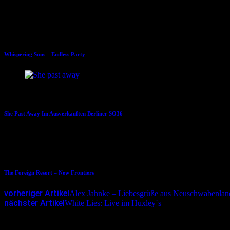
12.01.2017
Whispering Sons – Endless Party
14.11.2019
She Past Away Im Ausverkauften Berliner SO36
10.12.2014
The Foreign Resort – New Frontiers
vorheriger Artikel
Alex Jahnke – Liebesgrüße aus Neuschwabenlan
nächster Artikel
White Lies: Live im Huxley´s
Schreibe einen Kommentar
Deine E-Mail-Adresse wird nicht veröffentlicht.
Erforderliche Felder 