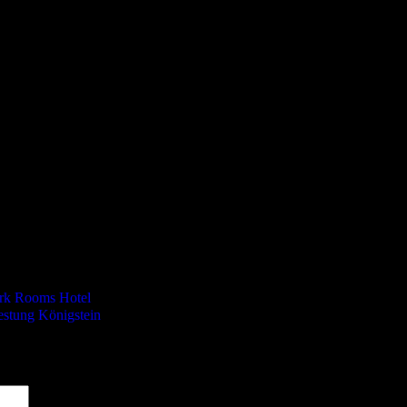
Dark Rooms Hotel
estung Königstein
sind mit
*
markiert