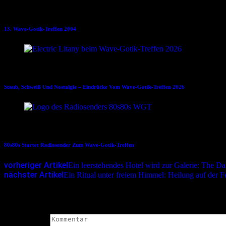
16.06.2004
13. Wave-Gotik-Treffen 2004
02.06.2026
Staub, Schweiß Und Nostalgie – Eindrücke Vom Wave-Gotik-Treffen 2026
07.05.2024
80s80s Startet Radiosender Zum Wave-Gotik-Treffen
vorheriger Artikel
Ein leerstehendes Hotel wird zur Galerie: The 
nächster Artikel
Ein Ritual unter freiem Himmel: Heilung auf der F
Schreibe einen Kommentar
Deine E-Mail-Adresse wird nicht veröffentlicht.
Erforderliche Felder 