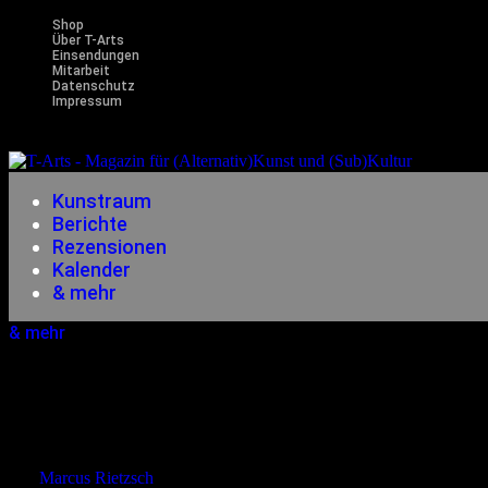
Shop
Über T-Arts
Einsendungen
Mitarbeit
Datenschutz
Impressum
Magazin f
Kunstraum
Berichte
Rezensionen
Kalender
& mehr
& mehr
23.06.2025
<23.06.2025
20 Jahre Pfingstgefl
von
Marcus Rietzsch