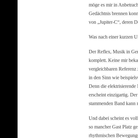
möge es mir in Anbetracht
Gedächtnis brennen konnt
von „Jupiter-C“, deren De
Was nach einer kurzen Um
Der Reflex, Musik in Gen
komplett. Keine mir beka
vergleichbaren Referen
in den Sinn wie beispiel
Denn die elektrisierend
erscheint einzigartig. De
stammenden Band kann 
Und dabei scheint es vol
so mancher Gast Platz ge
rhythmischen Bewegungsdr