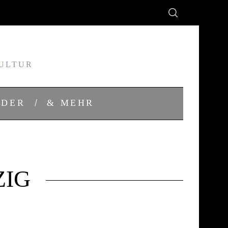
KULTUR
NDER
& MEHR
ZIG