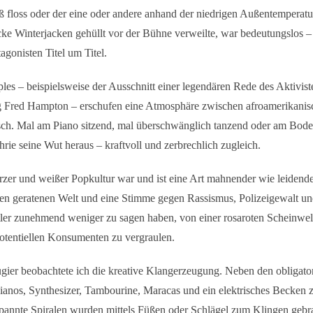
 floss oder der eine oder andere anhand der niedrigen Außentemperat
dicke Winterjacken gehüllt vor der Bühne verweilte, war bedeutungslos –
tagonisten Titel um Titel.
es – beispielsweise der Ausschnitt einer legendären Rede des Aktivist
Fred Hampton – erschufen eine Atmosphäre zwischen afroamerikanis
ch. Mal am Piano sitzend, mal überschwänglich tanzend oder am Bode
rie seine Wut heraus – kraftvoll und zerbrechlich zugleich.
er und weißer Popkultur war und ist eine Art mahnender wie leidende
en geratenen Welt und eine Stimme gegen Rassismus, Polizeigewalt un
tler zunehmend weniger zu sagen haben, von einer rosaroten Scheinwelt
potentiellen Konsumenten zu vergraulen.
ugier beobachtete ich die kreative Klangerzeugung. Neben den obligato
anos, Synthesizer, Tambourine, Maracas und ein elektrisches Becken 
pannte Spiralen wurden mittels Füßen oder Schlägel zum Klingen gebr