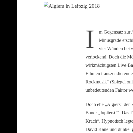
I
m Gegensatz zur A
Minusgrade erschi
vier Wänden bei 
verlockend. Doch die Mög
wirkmächtigsten Live-Ba
Ethnien transzendierende
Rockmusik“ (Spiegel onli
unbedeutenden Faktor we
Doch ehe „Algiers“ den A
Band: „Jupiter-C“. Das 
Krach“. Hypnotisch legte
David Kane und dunkel ge