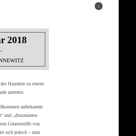
ar 2018
ONNEWITZ
 der Haustüre zu einem
de antreten.
 vollkommen unbekannte
n“ und „dissonanten
ne Gitarrenriffs von
der sich jedoch – man