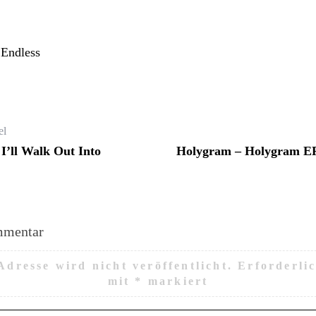
 Endless
el
I’ll Walk Out Into
Holygram – Holygram EP
mmentar
dresse wird nicht veröffentlicht.
Erforderli
mit
*
markiert