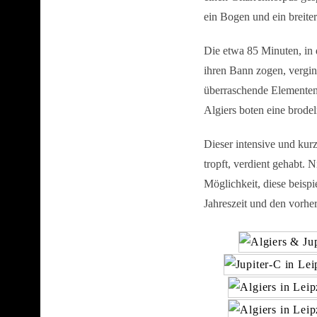
ein Bogen und ein breiter
Die etwa 85 Minuten, in
ihren Bann zogen, vergin
S
e
überraschende Elementen
a
Algiers boten eine brodel
r
c
Dieser intensive und kurz
h
tropft, verdient gehabt.
f
o
Möglichkeit, diese beispi
r
Jahreszeit und den vorhe
: