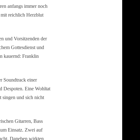
uren anfangs immer noch
 mit reichlich Herzblut
en und Vorsitzenden der
chem Gottesdienst und
n kauernd: Franklin
r Soundtrack einer
d Despoten. Eine Wohltat
 singen und sich nicht
rischen Gitarren, Bass
zum Einsatz. Zwei auf
acht. Daneben wirkten