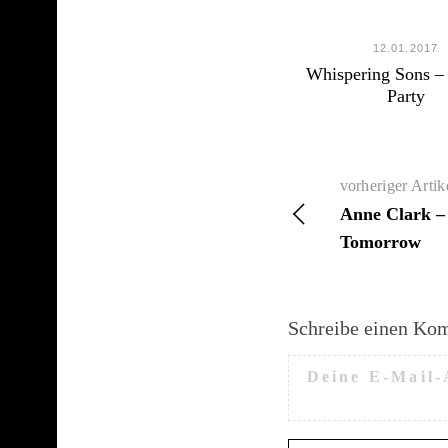
12.01.2017
Whispering Sons –
Party
vorheriger Artik
Anne Clark – 
Tomorrow
Schreibe einen Ko
Deine E-Mail-A