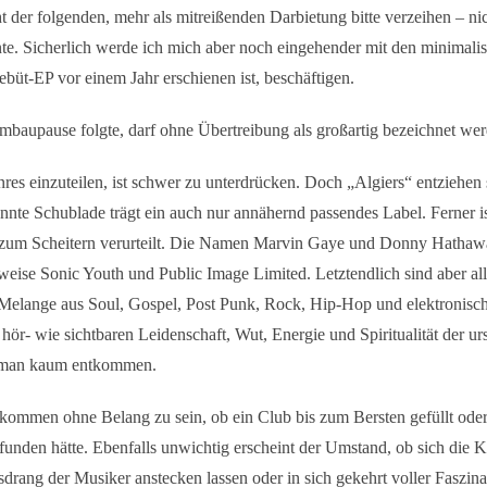
 der folgenden, mehr als mitreißenden Darbietung bitte verzeihen – nic
e. Sicherlich werde ich mich aber noch eingehender mit den minimalis
büt-EP vor einem Jahr erschienen ist, beschäftigen.
baupause folgte, darf ohne Übertreibung als großartig bezeichnet wer
res einzuteilen, ist schwer zu unterdrücken. Doch „Algiers“ entziehen
nnte Schublade trägt ein auch nur annähernd passendes Label. Ferner is
z zum Scheitern verurteilt. Die Namen Marvin Gaye und Donny Hatha
sweise Sonic Youth und Public Image Limited. Letztendlich sind aber a
e Melange aus Soul, Gospel, Post Punk, Rock, Hip-Hop und elektroni
r hör- wie sichtbaren Leidenschaft, Wut, Energie und Spiritualität der ur
man kaum entkommen.
lkommen ohne Belang zu sein, ob ein Club bis zum Bersten gefüllt oder
funden hätte. Ebenfalls unwichtig erscheint der Umstand, ob sich die
ang der Musiker anstecken lassen oder in sich gekehrt voller Faszina