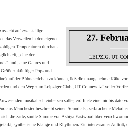
ussicht auf zweistellige
27. Febru
en das Verweilen in den eigenen
wohligen Temperaturen durchaus
lichkeit, „eine der
LEIPZIG, UT C
nds“ und „eine Genres und
 Größe zukünftiger Pop- und
ne) auf der Bühne erleben zu können, ließ die unangenehme Kälte vor
rden und den Weg zum Leipziger Club „UT Connewitz“ voller Vorfreu
nwesenden musikalisch einheizen sollte, eröffnete eine mir bis dato
Duo aus Manchester beschreibt seinen Sound als „zerbrochene Melodie
 sich die zarte, sanfte Stimme von Ashiya Eastwood über verschwomme
färbt, synthetische Klänge und Rhythmen. Ein interessanter Auftritt, 