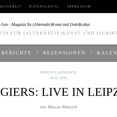
MITARBEIT
DATENSCHUTZ
IMPRESSUM
IN FÜR (ALTERNATIV)KUNST UND (SUB)
BERICHTE
REZENSIONEN
KALE
,
BERICHTE
KONZERTE
06.03.2018
GIERS: LIVE IN LEIP
von
Marcus Rietzsch