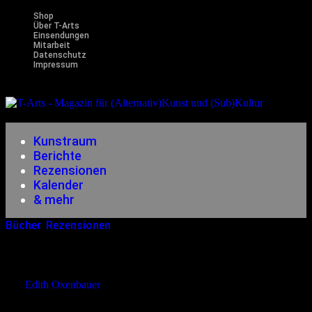
Shop
Über T-Arts
Einsendungen
Mitarbeit
Datenschutz
Impressum
Magazin
für (Alternativ)Kunst und (Sub)Kultur
Kunstraum
Berichte
Rezensionen
Kalender
& mehr
Bücher
,
Rezensionen
10.06.2004
<16.12.2014
Art IRR – Freie Kunst Und Musik
von
Edith Oxenbauer
Nicht noch ein Magazin!? Bevor ich neulich den ICE enterte, suchte