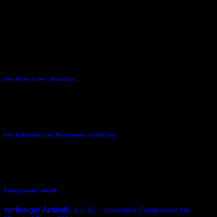
Herausgeber: www.art-irr.at
Vertrieb: www.ubooks.de
Dies könnte Dir auch gefallen
09.11.2010
New Model Army – Anthology
07.01.2014
Live In Dresden: Lisa Morgenstern + Land Über
16.07.2006
Underground Catwalk
vorheriger Artikel
B.A.C.H. – Alternative Composition On