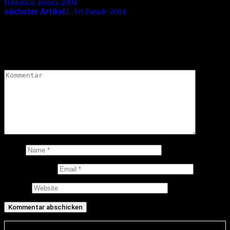
Historical Basics 2004
nächster Artikel
2. Art Parade 2004
Schreibe einen Kommentar
Deine E-Mail-Adresse wird nicht veröffentlicht.
Erforderliche
Felder sind mit
*
markiert
Kommentar
*
Name
E-Mail-Adresse
Website