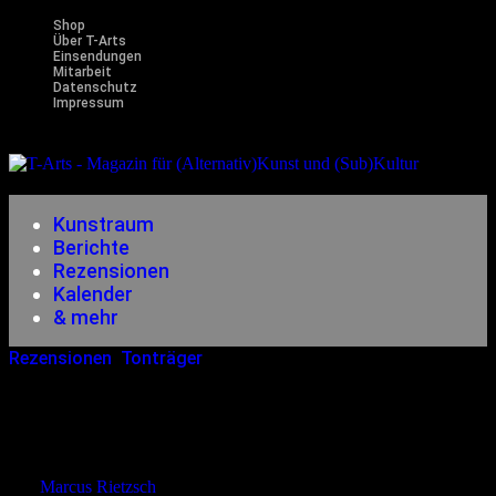
Shop
Über T-Arts
Einsendungen
Mitarbeit
Datenschutz
Impressum
Magazin
für (Alternativ)Kunst und (Sub)Kultur
Kunstraum
Berichte
Rezensionen
Kalender
& mehr
Rezensionen
,
Tonträger
19.09.2010
<12.12.2014
Ashbury Heights – Take Care
Paramour
von
Marcus Rietzsch