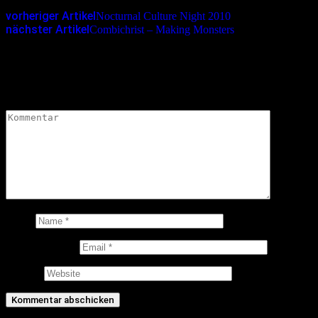
vorheriger Artikel
Nocturnal Culture Night 2010
nächster Artikel
Combichrist – Making Monsters
Schreibe einen Kommentar
Deine E-Mail-Adresse wird nicht veröffentlicht.
Erforderliche
Felder sind mit
*
markiert
Kommentar
*
Name
E-Mail-Adresse
Website