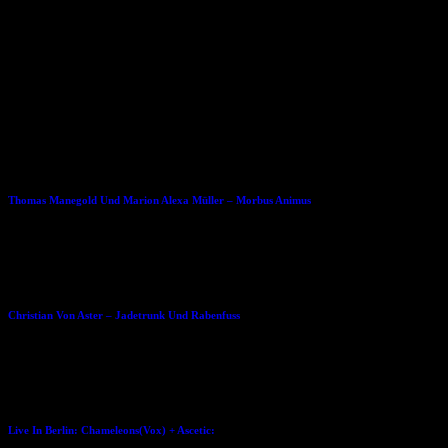
Die Erstauflage von „Take care paramour“ ist als DigiPack mit
Bonus-CD, welche neun unveröffentlichte Titel, alternative
Versionen und Remixe enthält, erhältlich.
www.myspace.com/ashburyheightsmusic
Dies könnte Dir auch gefallen
12.07.2011
Thomas Manegold Und Marion Alexa Müller – Morbus Animus
21.09.2015
Christian Von Aster – Jadetrunk Und Rabenfuss
23.11.2013
Live In Berlin: Chameleons(Vox) + Ascetic: