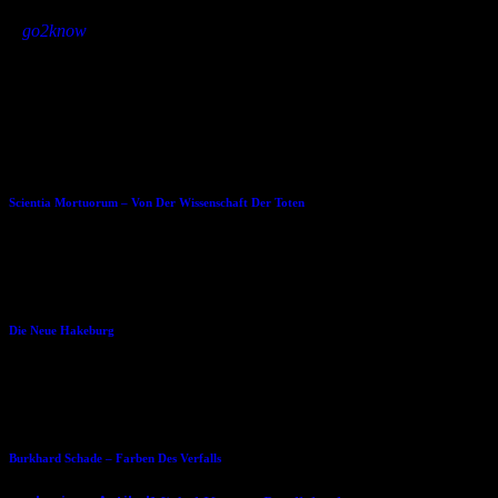
»
go2know
Dies könnte Dir auch gefallen
13.10.2018
Scientia Mortuorum – Von Der Wissenschaft Der Toten
01.06.2016
Die Neue Hakeburg
11.07.2014
Burkhard Schade – Farben Des Verfalls