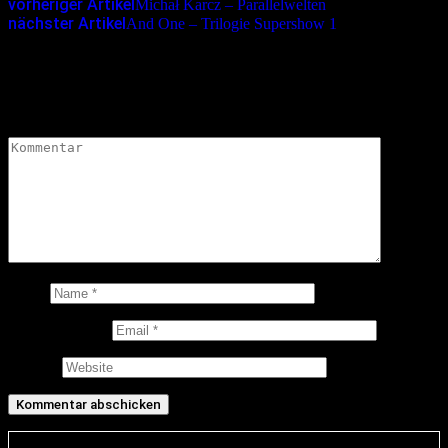
vorheriger Artikel
Michał Karcz – Parallelwelten
nächster Artikel
And One – Trilogie Supershow 1
Schreibe einen Kommentar
Deine E-Mail-Adresse wird nicht veröffentlicht.
Erforderliche
Felder sind mit
*
markiert
Kommentar
*
Name
E-Mail-Adresse
Website