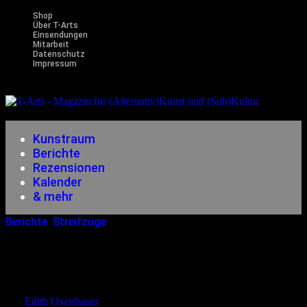
Shop
Über T-Arts
Einsendungen
Mitarbeit
Datenschutz
Impressum
Magazin
für (Alternativ)Kunst und (Sub)Kultur
Kunstraum
Berichte
Rezensionen
Kalender
& mehr
Berichte
,
Streifzüge
28.04.2015
<28.04.2015
Schule Für Kfz-Ausbildung
„Bernard Koenen“
von
Edith Oxenbauer