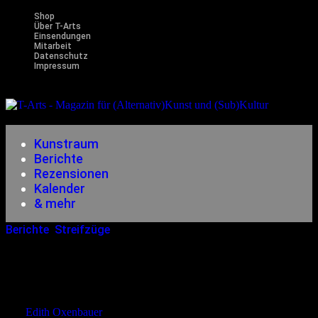
Shop
Über T-Arts
Einsendungen
Mitarbeit
Datenschutz
Impressum
Magazin
für (Alternativ)Kunst und (Sub)Kultur
Kunstraum
Berichte
Rezensionen
Kalender
& mehr
Berichte
,
Streifzüge
23.10.2015
<23.10.2015
Beelitz-Heilstätten – Verlassenes
Sanatorium Im Wald
von
Edith Oxenbauer