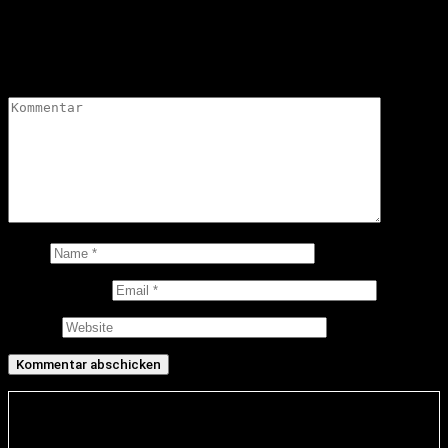
Schreibe einen Kommentar
Deine E-Mail-Adresse wird nicht veröffentlicht.
Erforderliche
Felder sind mit
*
markiert
Kommentar
*
Name
E-Mail-Adresse
Website
Infos und rechtliche Angaben