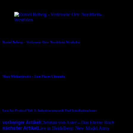
Dies könnte Dir auch gefallen
10.09.2020
Daniel Boberg – Verlassene Orte Nordrhein-Westfalen
15.10.2014
Marc Mielzarjewicz – Lost Places Chemnitz
29.09.2025
Lost Art Festival Vol. 3: Industrieromantik Und Installationskunst
vorheriger Artikel
Christian von Aster – Das Eherne Buch
nächster Artikel
Live in Heidelberg: New Model Army