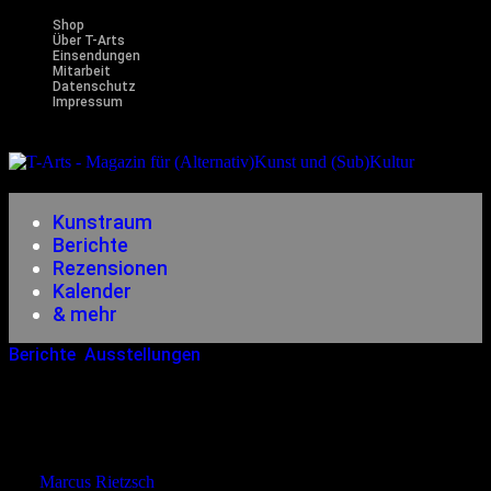
Shop
Über T-Arts
Einsendungen
Mitarbeit
Datenschutz
Impressum
Magazin
für (Alternativ)Kunst und (Sub)Kultur
Kunstraum
Berichte
Rezensionen
Kalender
& mehr
Berichte
,
Ausstellungen
19.09.2024
<29.10.2024
Bosch & Beyond: Eine Immersive
Reise Durch Surreale Welten
von
Marcus Rietzsch