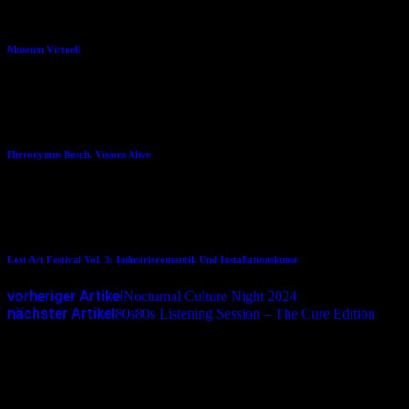
28.08.2024
Museum Virtuell
24.07.2016
Hieronymus Bosch. Visions Alive
29.09.2025
Lost Art Festival Vol. 3: Industrieromantik Und Installationskunst
vorheriger Artikel
Nocturnal Culture Night 2024
nächster Artikel
80s80s Listening Session – The Cure Edition
Schreibe einen Kommentar
Deine E-Mail-Adresse wird nicht veröffentlicht.
Erforderliche
Felder sind mit
*
markiert
Kommentar
*