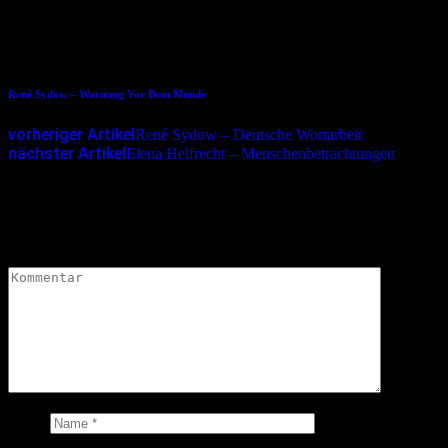
08.05.2016
René Sydow – Warnung Vor Dem Munde
vorheriger Artikel
René Sydow – Deutsche Wortarbeit
nächster Artikel
Elena Helfrecht – Menschen­betrachtungen
Schreibe einen Kommentar
Deine E-Mail-Adresse wird nicht veröffentlicht.
Erforderliche
Felder sind mit
*
markiert
Kommentar
*
Name