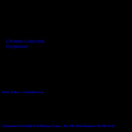
der Freunde des Münzfernglases“ holen. Das Buch inklusive
Tonträger gehört dazu.
Buch & CD, Klappenbroschur, 115 S./60 min.
print ISBN: 978-3-943876-77-2
ePub ISBN 978-3-943876-50-5
»
Christian Gottschalk
»
Periplaneta
Dies könnte Dir auch gefallen
22.01.2015
René Sydow – Gedanken Los
16.02.2015
Christian Gottschalk Und Thomas Franz – Das Mit Dem Hamster Tut Mir Leid