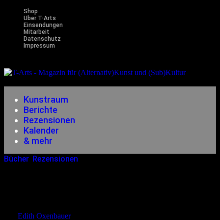
Shop
Über T-Arts
Einsendungen
Mitarbeit
Datenschutz
Impressum
Magazin
für (Alternativ)Kunst und (Sub)Kultur
Kunstraum
Berichte
Rezensionen
Kalender
& mehr
Bücher
,
Rezensionen
01.02.2015
<03.02.2015
Christian Gottschalk – Vereinigung
Der Freunde Des Münzfernglases
von
Edith Oxenbauer