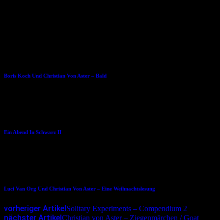
Preis: 10,00 Euro
„Dieses Buch wurde mit der Rute geschrieben“
Dies könnte Dir auch gefallen
16.02.2011
Boris Koch Und Christian Von Aster – Bald
07.04.2017
Ein Abend In Schwarz II
22.12.2015
Luci Van Org Und Christian Von Aster – Eine Weihnachtslesung
vorheriger Artikel
Solitary Experiments – Compendium 2
nächster Artikel
Christian von Aster – Ziegenmärchen / Goat