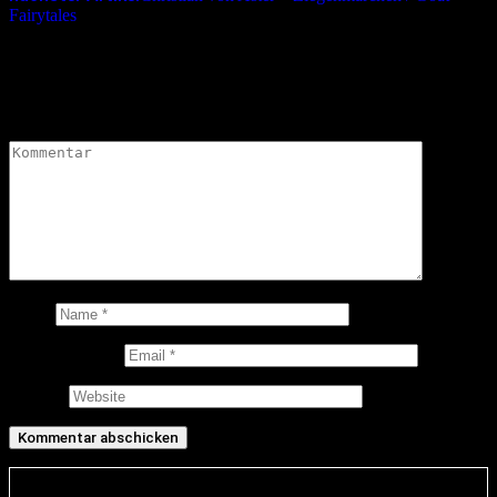
Fairytales
Schreibe einen Kommentar
Deine E-Mail-Adresse wird nicht veröffentlicht.
Erforderliche
Felder sind mit
*
markiert
Kommentar
*
Name
E-Mail-Adresse
Website