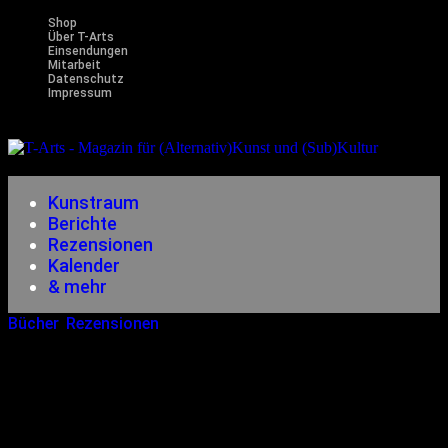
Shop
Über T-Arts
Einsendungen
Mitarbeit
Datenschutz
Impressum
Magazin
für (Alternativ)Kunst und (Sub)Kultur
Kunstraum
Berichte
Rezensionen
Kalender
& mehr
Bücher
,
Rezensionen
10.12.2010
<14.12.2014
Christian Von Aster, Markolf
Hoffmann Und Boris Koch –
Weihnachten Im