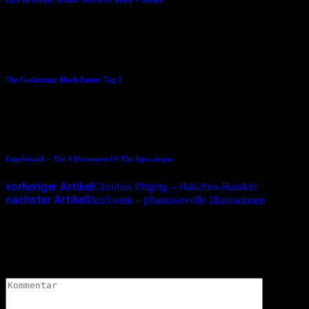
04.04.2016
The Gathering: Black Easter Tag 2
29.07.2015
Engelsstaub – The 4 Horsemen Of The Apocalypse
vorheriger Artikel
Claudius Pläging – Häkchen-Harakiri
nächster Artikel
BenSwerk – phantasievolle Illustrationen
Schreibe einen Kommentar
Deine E-Mail-Adresse wird nicht veröffentlicht.
Erforderliche
Felder sind mit
*
markiert
Kommentar
*