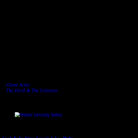
Fotos: Marcus Rietzsch
»
Ghost Actor
»
The Devil & The Universe
Dies könnte Dir auch gefallen
20.02.2013
Live In Berlin: Winter Serverity Index + Mushy