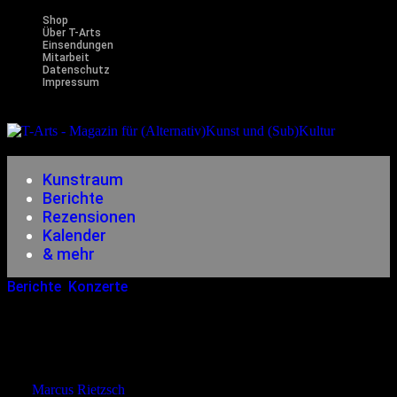
Shop
Über T-Arts
Einsendungen
Mitarbeit
Datenschutz
Impressum
Magazin
für (Alternativ)Kunst und (Sub)Kultur
Kunstraum
Berichte
Rezensionen
Kalender
& mehr
Berichte
,
Konzerte
20.12.2014
<21.12.2014
Live In Berlin: The Devil & The
Universe + Ghost Actor
von
Marcus Rietzsch