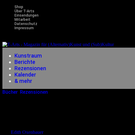
Shop
Über T-Arts
Einsendungen
Mitarbeit
Datenschutz
Impressum
Magazin f
Kunstraum
Berichte
Rezensionen
Kalender
& mehr
Bücher
,
Rezensionen
20.12.2014
<15.12.2023
Claudius Pläging – H
von
Edith Oxenbauer