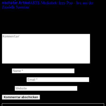
nächster Artikel
ARTE-Mediathek: Iggy Pop – live aus der
Zitadelle Spandau
Schreibe einen Kommentar
Deine E-Mail-Adresse wird nicht veröffentlicht.
Erforderliche
Felder sind mit
*
markiert
Kommentar
*
Name
E-Mail-Adresse
Website