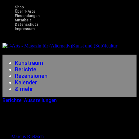
Shop
Über T-Arts
Einsendungen
Mitarbeit
Datenschutz
Impressum
Magazin
für (Alternativ)Kunst und (Sub)Kultur
Kunstraum
Berichte
Rezensionen
Kalender
& mehr
Berichte
,
Ausstellungen
16.12.2025
<17.12.2025
Forest Winterlights: Licht, Klang
Und Schwebende Tannen
von
Marcus Rietzsch