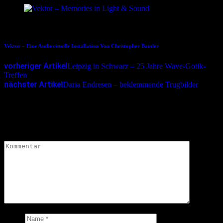
09.02.2024
Vektor – Eine Audiovisuelle Installation Von Christopher Bauder
vorheriger Artikel
Leipzig in Schwarz – 25 Jahre Wave-Gotik-
Treffen
nächster Artikel
Daria Endresen – beklemmende Trugbilder
Schreibe einen Kommentar
Deine E-Mail-Adresse wird nicht veröffentlicht.
Erforderliche
Felder sind mit
*
markiert
Kommentar
*
Name