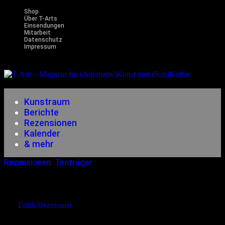
Shop
Über T-Arts
Einsendungen
Mitarbeit
Datenschutz
Impressum
Magazin
für (Alternativ)Kunst und (Sub)Kultur
Kunstraum
Berichte
Rezensionen
Kalender
& mehr
Rezensionen
,
Tonträger
23.03.2016
<15.12.2023
Karl Bartos – Communication
von
Edith Oxenbauer