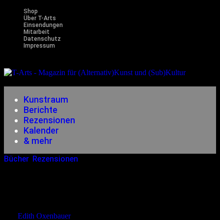
Shop
Über T-Arts
Einsendungen
Mitarbeit
Datenschutz
Impressum
Magazin
für (Alternativ)Kunst und (Sub)Kultur
Kunstraum
Berichte
Rezensionen
Kalender
& mehr
Bücher
,
Rezensionen
17.04.2012
<13.12.2014
Lea Streisand – Berlin Ist Eine
Dorfkneipe
von
Edith Oxenbauer