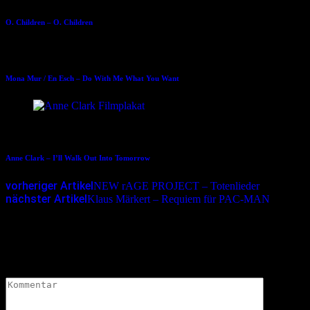
O. Children – O. Children
13.03.2012
Mona Mur / En Esch – Do With Me What You Want
12.02.2018
Anne Clark – I’ll Walk Out Into Tomorrow
vorheriger Artikel
NEW rAGE PROJECT – Totenlieder
nächster Artikel
Klaus Märkert – Requiem für PAC-MAN
Schreibe einen Kommentar
Deine E-Mail-Adresse wird nicht veröffentlicht.
Erforderliche
Felder sind mit
*
markiert
Kommentar
*