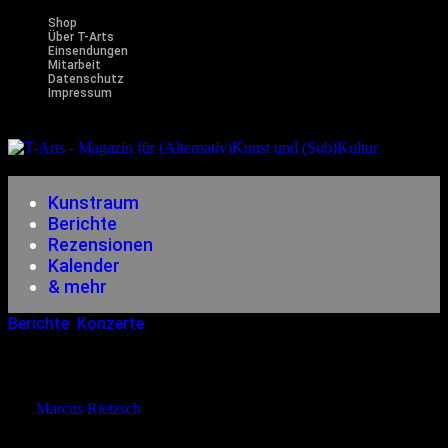
Shop
Über T-Arts
Einsendungen
Mitarbeit
Datenschutz
Impressum
Magazin
für (Alternativ)Kunst und (Sub)Kultur
Kunstraum
Berichte
Rezensionen
Kalender
& mehr
Berichte
,
Konzerte
25.12.2015
<15.12.2023
Live In Berlin: Tempers + Votiiv
von
Marcus Rietzsch