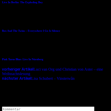
Live In Berlin: The Exploding Boy
16.07.2018
Box And The Twins – Everywhere I Go Is Silence
27.05.2018
Pink Turns Blue: Live In Nürnberg
vorheriger Artikel
Luci van Org und Christian von Aster – eine
Weihnachtslesung
nächster Artikel
Lisa Schubert – Vinsterwân
Schreibe einen Kommentar
Deine E-Mail-Adresse wird nicht veröffentlicht.
Erforderliche
Felder sind mit
*
markiert
Kommentar
*