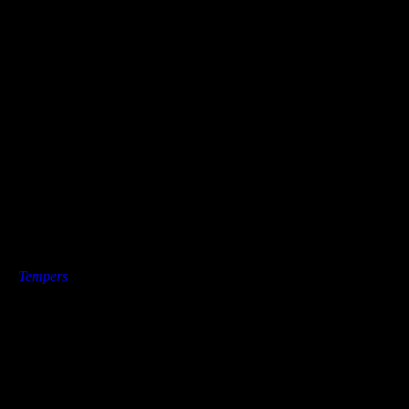
Text: Edith Oxenbauer und Marcus Rietzsch
Fotos: Marcus Rietzsch
»
Tempers
Dies könnte Dir auch gefallen
25.02.2014