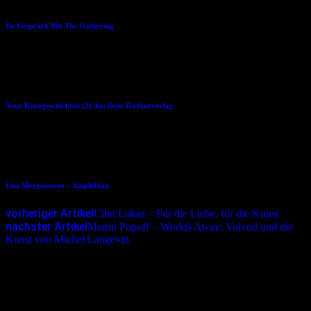
Im Gespräch Mit The Gathering
05.06.2013
Neue Kurzgeschichten (2) Aus Dem Textlustverlag
08.11.2013
Lisa Morgenstern – Amphibian
vorheriger Artikel
Clint Lukas – Für die Liebe, für die Kunst
nächster Artikel
Martin Popoff – Worlds Away: Voivod und die
Kunst von Michel Langevin
Schreibe einen Kommentar
Deine E-Mail-Adresse wird nicht veröffentlicht.
Erforderliche
Felder sind mit
*
markiert