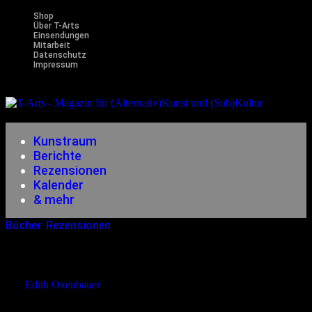
Shop
Über T-Arts
Einsendungen
Mitarbeit
Datenschutz
Impressum
Magazin
für (Alternativ)Kunst und (Sub)Kultur
Kunstraum
Berichte
Rezensionen
Kalender
& mehr
Bücher
,
Rezensionen
27.04.2012
<13.12.2014
Marco S. Reinbold – Zorn
von
Edith Oxenbauer
Ein kleines Büchlein inklusive CD. Kurze Prosa- und Lyrik-Stücke