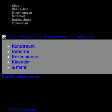
Shop
Über T-Arts
Einsendungen
Mitarbeit
Datenschutz
Impressum
Magazin f
Kunstraum
Berichte
Rezensionen
Kalender
& mehr
Bücher
,
Rezensionen
01.07.2015
<01.07.2015
Philipp Schaab – Ge
von
Edith Oxenbauer