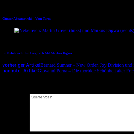
04.02.2017
Günter Abramowski – Vom Turm
31.01.2024
Im Nebelreich: Ein Gespräch Mit Markus Digwa
vorheriger Artikel
Bernard Sumner – New Order, Joy Division und 
nächster Artikel
Giovanni Perna – Die morbide Schönheit alter Fri
Schreibe einen Kommentar
Deine E-Mail-Adresse wird nicht veröffentlicht.
Erforderliche Felder 
Kommentar
*