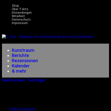
Shop
Über T-Arts
Einsendungen
Mitarbeit
Datenschutz
Impressum
Magazin
für (Alternativ)Kunst und (Sub)Kultur
Kunstraum
Berichte
Rezensionen
Kalender
& mehr
Rezensionen
,
Tonträger
12.11.2014
<20.12.2014
Principe Valiente – Choirs Of
Blessed Youth
von
Edith Oxenbauer