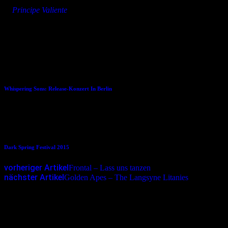
»
Principe Valiente
Dies könnte Dir auch gefallen
16.11.2018
Whispering Sons: Release-Konzert In Berlin
25.03.2015
Dark Spring Festival 2015
vorheriger Artikel
Frontal – Lass uns tanzen
nächster Artikel
Golden Apes – The Langsyne Litanies
Schreibe einen Kommentar
Deine E-Mail-Adresse wird nicht veröffentlicht.
Erforderliche
Felder sind mit
*
markiert