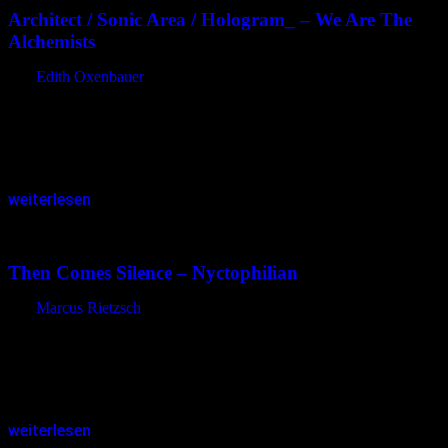
Architect / Sonic Area / Hologram_ – We Are The
Alchemists
von
Edith Oxenbauer
Der Albumtitel weckt Neugierde. Sind Alchemisten doch in erster
Linie dafür bekannt, nach Möglichkeiten gesucht zu haben, Gold
und andere Edelmetalle zu erschaffen. Die Synthese von Gold! Der
Traum vieler…
weiterlesen
28.12.2015
<26.11.2017
Then Comes Silence – Nyctophilian
von
Marcus Rietzsch
Bevor ich mich auf „Then Comes Silence“ und ihr drittes Album mit
dem geheimnisvollen Titel „Nyctophilian“ einlasse, bleibe ich in der
Betrachtung des Covers versunken: Das ockerfarbene Hexenbrett,
auf dem…
weiterlesen