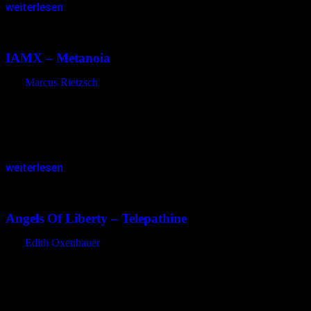
weiterlesen
03.11.2015
<03.11.2015
IAMX – Metanoia
von
Marcus Rietzsch
Im Neuen Testament wird das griechische Wort „Metanoia“ mit dem
Wort „Buße“ übersetzt. Wörtlich bedeutet es „Umdenken“ und steht
so für eine Art Sinneswandel, den Chris Corner durchgemacht hat.
Der…
weiterlesen
03.11.2015
<03.11.2015
Angels Of Liberty – Telepathine
von
Edith Oxenbauer
Die Engel der Freiheit fanden sich im Frühling des Jahres 2011
zusammen. Ausschlaggebend war die gemeinsame Wertschätzung
von Gothic Rock und Vampirgeschichten. Auf einem verfallenden
und staubigen Dachboden im Nordosten…