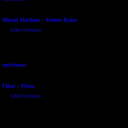
08.11.2015
<08.11.2015
Minuit Machine – Violent Rains
von
Edith Oxenbauer
Vorzugsweise lassen sich heftige Regenfälle mit einem heißen
Jasmintee am Fenster stehend durch einen Vorhang aus Wasser
blickend, die Blasen in den Pfützen zählend und dem Trommeln der
wilden Tropfen…
weiterlesen
07.11.2015
<01.04.2023
Fléau – Fléau
von
Edith Oxenbauer
„Fléau“ (frz.: Übel, Plage, Unwesen) ist das Soloprojekt von
Mathieu Mégemont (alias: Le Mage), der sonst bei den mir bisher
unbekannten Gruppen „VvvvV“, „AE“ und „Year Of No Light“
anzutreffen…