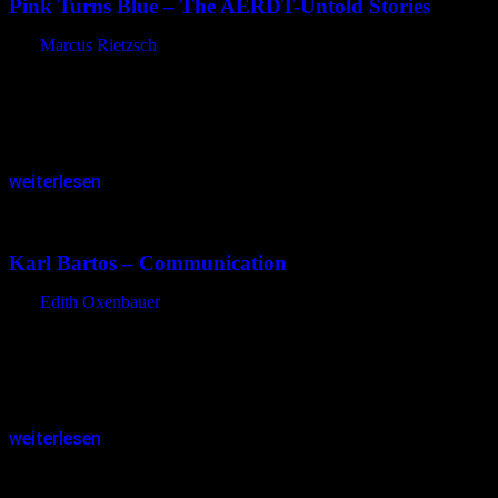
Pink Turns Blue – The AERDT-Untold Stories
von
Marcus Rietzsch
Sechs Jahre nach dem letzten Album „Storm“ läutet „The AERDT –
Untold Stories“ das dritte Kapitel der Bandgeschichte von „Pink
Turns Blue“ ein. The AERDT? Erinnerungen an das 1991
veröffentlichte…
weiterlesen
23.03.2016
<15.12.2023
Karl Bartos – Communication
von
Edith Oxenbauer
Dem Eingeweihten sagt der Name natürlich sofort etwas. Der
„Zweite von Links“ bei der Gruppe „Kraftwerk“. 1990 verließ Karl
Bartos die Düsseldorfer Elektroniker, denen er ab 1975 angehörte.
Allerdings nicht,…
weiterlesen
28.12.2015
<28.12.2015