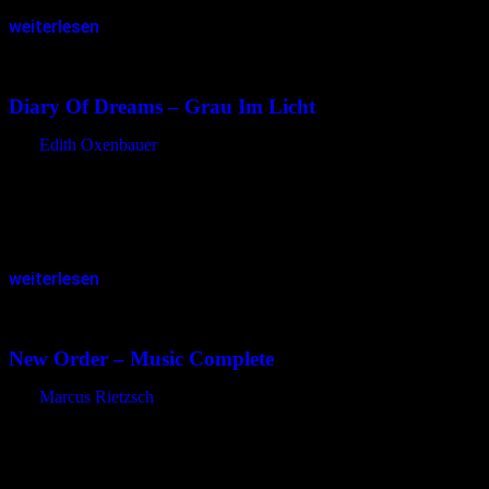
weiterlesen
31.10.2015
<31.10.2015
Diary Of Dreams – Grau Im Licht
von
Edith Oxenbauer
Über ein Viertel Jahrhundert nach der Gründung von „Diary Of
Dreams“ und unzähligen Veröffentlichungen ist Adrian Hates nicht
müde, seine Gedanken und musikalischen Ideen umzusetzen. „Grau
im Licht“ heißt der…
weiterlesen
30.10.2015
<01.04.2023
New Order – Music Complete
von
Marcus Rietzsch
Mit einer gewissen Ratlosigkeit sitze ich vor dem Monitor meines
Computers. Das Blatt des Textverarbeitungsprogramms ist
jungfräulich weiß. Aufdringlich blinkt der Cursor in der linken