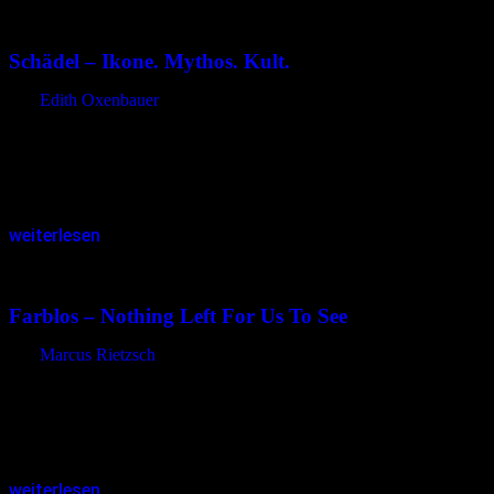
29.11.2015
<15.12.2023
Schädel – Ikone. Mythos. Kult.
von
Edith Oxenbauer
Der magisch wirkende Kristallschädel, der Plakat und Katalog der
Ausstellung „Schädel – Ikone. Mythos. Kult.“ ziert, ist Sinnbild für
die große Bedeutung von Köpfen und Schädeln. Seit jeher üben
sie…
weiterlesen
16.11.2015
<15.12.2023
Farblos – Nothing Left For Us To See
von
Marcus Rietzsch
Die Tage werden kürzer und die Bäume verlieren ihr Laub. Wie
knochige Finger strecken sich die kahlen Äste dem dunklen,
wolkenverhangenen Himmel entgegen. Nebel taucht die Landschaft
in eine sinistere…
weiterlesen