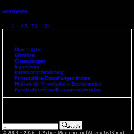
oberen Ecke und mahnt mich,…
weiterlesen
Seitennummerierung der Beiträge
1
…
4
5
6
7
8
…
34
Infos und rechtliche Angaben
Über T-Arts
Mitarbeit
Einsendungen
Impressum
Datenschutzerklärung
Privatsphäre-Einstellungen ändern
Historie der Privatsphäre-Einstellungen
Privatsphäre-Einwilligungen widerrufen
Suche
Search for:
Search
© 2003 – 2026 | T-Arts – Magazin für (Alternativ)Kunst