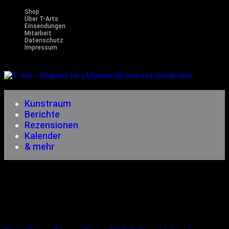
Shop
Über T-Arts
Einsendungen
Mitarbeit
Datenschutz
Impressum
Magazin
für (Alternativ)Kunst und (Sub)Kultur
Kunstraum
Berichte
Rezensionen
Kalender
& mehr
Rezensionen
08.04.2016
<08.04.2016