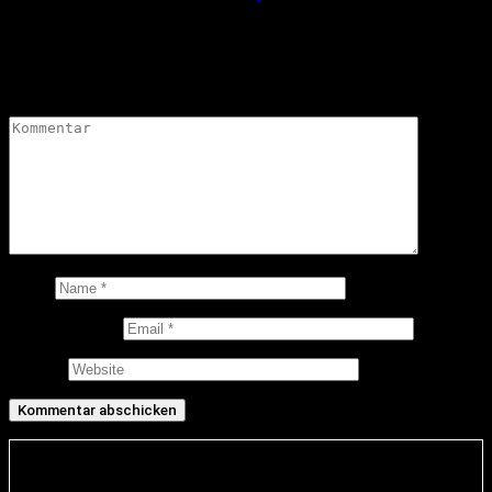
Schreibe einen Kommentar
Deine E-Mail-Adresse wird nicht veröffentlicht.
Erforderliche
Felder sind mit
*
markiert
Kommentar
*
Name
E-Mail-Adresse
Website
Infos und rechtliche Angaben