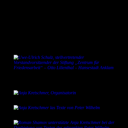
ergreifende sowie beeindruckende Einblicke in ihre jeweilige Arbeit.
Zu guter Letzt las Anja Kretschmer aus ihrem Buch
„Friedhofsgeflüster“ und sprach eine Hymne auf das Leben:
„Stürzt
Euch in das bunte Meer des Lebens. Genießt es in all seinen
Facetten und Schönheiten. Macht Fehler. Kämpft. Liebt. Aber vor
allem LEBT.“
Die Planungen für eine weitere Auflage des Wissensfestivals am 15.
August 2020 laufen bereits. Station soll dann in der Nähe von
Hamburg gemacht werden.
Uwe-Ulrich Schulz, stellvertretender
Vorstandvorsitzender der Stiftung „Zentrum für
Friedensarbeit“ – Otto Lilienthal – Hansestadt Anklam
Anja Kretschmer, Organisatorin
Anja Kretschmer las Texte von Peter Wilhelm.