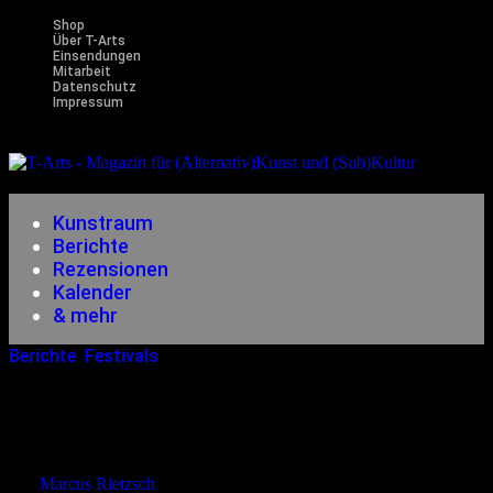
Shop
Über T-Arts
Einsendungen
Mitarbeit
Datenschutz
Impressum
Magazin
für (Alternativ)Kunst und (Sub)Kultur
Kunstraum
Berichte
Rezensionen
Kalender
& mehr
Berichte
,
Festivals
23.08.2019
<08.04.2020
Scientia Mortuorum – Von Der
Wissenschaft Der Toten Vol. II
von
Marcus Rietzsch