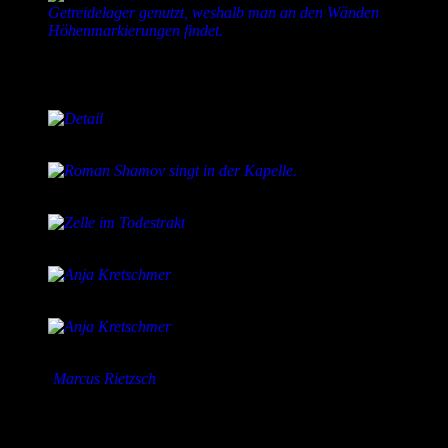
Zwischenzeitlich wurde das Gebäude als Getreidelager
genutzt, weshalb man an den Wänden
Höhenmarkierungen findet.
Detail
Roman Shamov singt in der Kapelle.
Zelle im Todestrakt
Anja Kretschmer
Anja Kretschmer
Fotos:
Marcus Rietzsch
Dies könnte Dir auch gefallen