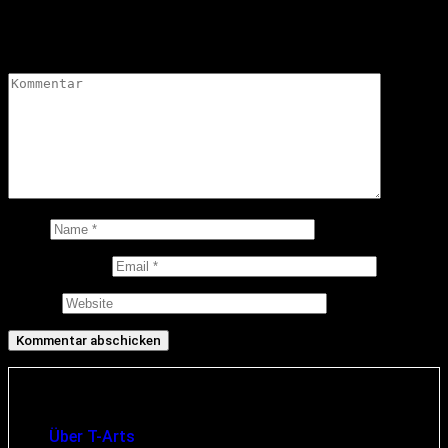
Deine E-Mail-Adresse wird nicht veröffentlicht.
Erforderliche
Felder sind mit
*
markiert
Kommentar
*
Name
E-Mail-Adresse
Website
Infos und rechtliche Angaben
Über T-Arts