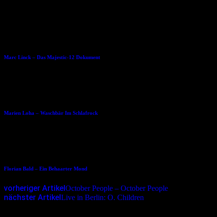
Dies könnte Dir auch gefallen
22.12.2014
Marc Linck – Das Majestic-12 Dokument
10.10.2014
Marien Loha – Waschbär Im Schlafrock
08.10.2014
Florian Bald – Ein Behaarter Mond
vorheriger Artikel
October People – October People
nächster Artikel
Live in Berlin: O. Children
Schreibe einen Kommentar