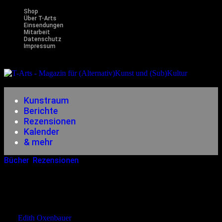
Shop
Über T-Arts
Einsendungen
Mitarbeit
Datenschutz
Impressum
Magazin
für (Alternativ)Kunst und (Sub)Kultur
Kunstraum
Berichte
Rezensionen
Kalender
& mehr
Bücher
,
Rezensionen
20.01.2013
<14.12.2014
Sherlock Holmes Und Die Tochter
Des Henkers
von
Edith Oxenbauer