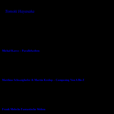
»
Tomoki Hayasaka
Dies könnte Dir auch gefallen
25.04.2015
Michał Karcz – Parallelwelten
26.01.2015
Matthias Schwaighofer & Martin Krolop – Composing Von A Bis Z
13.02.2016
Frank Melechs Fantastische Welten