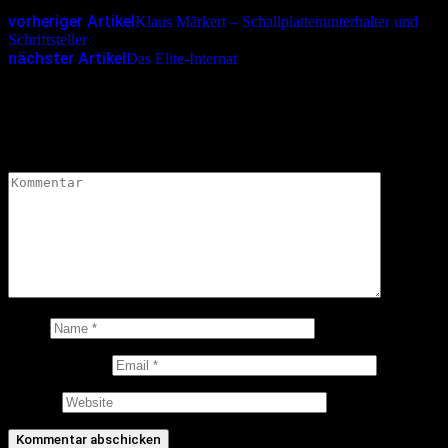
vorheriger Artikel
Klaus Märkert – Schallplattenunterhalter und
Schriftsteller
nächster Artikel
Das Elite-Internat
Schreibe einen Kommentar
Deine E-Mail-Adresse wird nicht veröffentlicht.
Erforderliche
Felder sind mit
*
markiert
Kommentar
*
Name
E-Mail-Adresse
Website