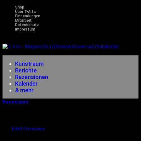
Shop
Über T-Arts
Einsendungen
Mitarbeit
Datenschutz
Impressum
Magazin
für (Alternativ)Kunst und (Sub)Kultur
Kunstraum
Berichte
Rezensionen
Kalender
& mehr
Kunstraum
08.03.2015
<23.02.2020
Tomoki Hayasaka – Epizentrum
von
Edith Oxenbauer