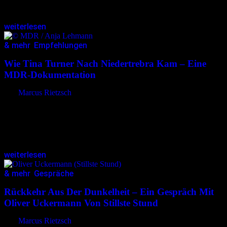
werden. Seit über 30 Jahren widmet er sich der Malerei. Seine…
weiterlesen
& mehr
,
Empfehlungen
28.01.2025
<28.01.2025
Wie Tina Turner Nach Niedertrebra Kam – Eine
MDR-Dokumentation
von
Marcus Rietzsch
Eine besondere Dokumentation lädt zu einer Reise in die
Vergangenheit ein: Der MDR-Film „Wie Tina Turner nach
Niedertrebra kam – Amateurbands in der DDR“ von Tim Evers
beleuchtet die Geschichten…
weiterlesen
& mehr
,
Gespräche
24.01.2025
<24.01.2025
Rückkehr Aus Der Dunkelheit – Ein Gespräch Mit
Oliver Uckermann Von Stillste Stund
von
Marcus Rietzsch