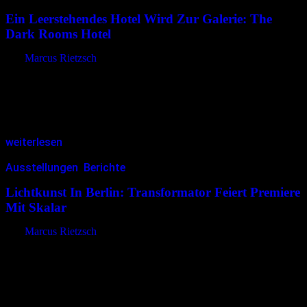
Ein Leerstehendes Hotel Wird Zur Galerie: The
Dark Rooms Hotel
von
Marcus Rietzsch
Wo sonst Büros, Geschäfte und Stadtverkehr das Bild prägen, öffnet
sich ein Ort jenseits des Gewöhnlichen: Ein verlassenes Vier-Sterne-
Hotel wird temporär zur Ausstellungsfläche. „The Dark Rooms
Hotel“ lädt nicht einfach…
weiterlesen
Ausstellungen
,
Berichte
06.05.2025
<06.05.2025
Lichtkunst In Berlin: Transformator Feiert Premiere
Mit Skalar
von
Marcus Rietzsch
Am 28. März 2025 wurde in Berlin ein neues Kapitel der Lichtkunst
aufgeschlagen. Die neu eröffnete Ausstellungshalle
TRANSFORMATOR, Teil des DARK MATTER Geländes in
Rummelsburg, startete ihr Programm mit der…