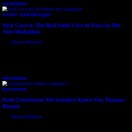
weiterlesen
& mehr
,
Empfehlungen
06.05.2025
<06.05.2025
Nick Cave & The Bad Seeds Live In Paris In Der
Arte-Mediathek
von
Marcus Rietzsch
Ein Konzertabend der Extraklasse: Wer Nick Cave schon einmal
live erlebt hat, weiß um die Intensität seiner Auftritte. Die aktuelle
ARTE-Aufzeichnung vom 17. November 2024 aus der
ausverkauften Accor Arena…
weiterlesen
Kunstraum
12.02.2025
<12.02.2025
Rohe Emotionen: Die Intuitive Kunst Von Thomas
Riesner
von
Marcus Rietzsch
Thomas Riesner, 1971 in Leipzig geboren, ist ein autodidaktischer
Künstler, dessen Werke zur Outsider Art bzw. Art Brut gezählt