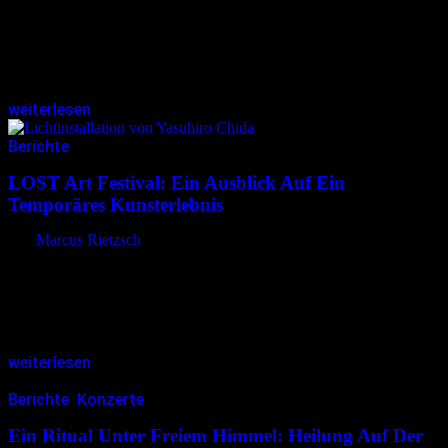
Dr. Anja Kretschmer-Rodenbröker ist Kunsthistorikerin,
Friedhofsexpertin, Veranstalterin – und die kreative wie
leidenschaftliche Initiatorin des Wissensfestivals Scientia mortuorum
– Von der Wissenschaft der Toten. Am 30. August 2025 findet die…
weiterlesen
Berichte
23.07.2025
<23.07.2025
LOST Art Festival: Ein Ausblick Auf Ein
Temporäres Kunsterlebnis
von
Marcus Rietzsch
Zwischen industrieller Geschichte und urbaner Zukunft entsteht im
September ein Kunstprojekt von besonderer Größe und Dichte: Das
LOST Art Festival 2025 öffnet für drei Tage die Tore des
historischen Luxwerks…
weiterlesen
Berichte
,
Konzerte
13.07.2025
<13.07.2025
Ein Ritual Unter Freiem Himmel: Heilung Auf Der