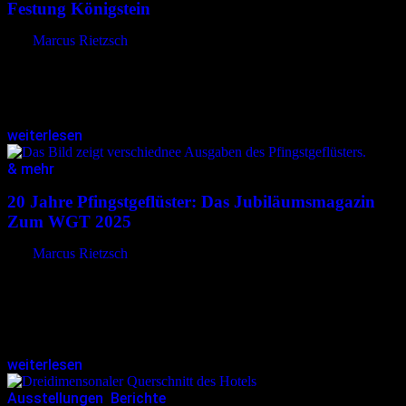
Festung Königstein
von
Marcus Rietzsch
Der Weg zur Festung Königstein kostete Schweiß. Zumindest für
jene, die auf den Shuttle verzichteten und vom Ortskern aus bei
knapp 30 Grad den Aufstieg zu Fuß antraten. Mit jeder…
weiterlesen
& mehr
23.06.2025
<23.06.2025
20 Jahre Pfingstgeflüster: Das Jubiläumsmagazin
Zum WGT 2025
von
Marcus Rietzsch
Was 2005 als kleines Herzensprojekt begann, feiert in diesem Jahr
sein 20-jähriges Bestehen: Das Pfingstgeflüster, ein Magazin, das
sich seit zwei Jahrzehnten den besonderen Momenten, Geschichten
und Begegnungen rund um…
weiterlesen
Ausstellungen
,
Berichte
15.05.2025
<23.07.2025