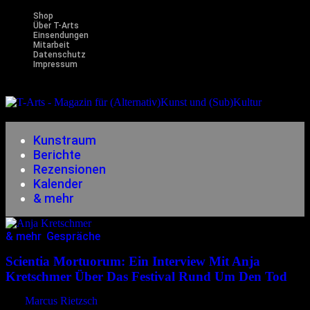
Shop
Über T-Arts
Einsendungen
Mitarbeit
Datenschutz
Impressum
Magazin
für (Alternativ)Kunst und (Sub)Kultur
Kunstraum
Berichte
Rezensionen
Kalender
& mehr
& mehr
,
Gespräche
31.07.2025
<31.07.2025
Scientia Mortuorum: Ein Interview Mit Anja
Kretschmer Über Das Festival Rund Um Den Tod
von
Marcus Rietzsch