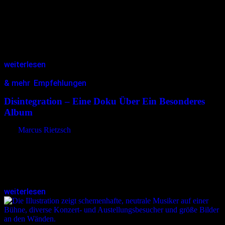
1998 gründete Oliver Uckermann das Musikprojekt Stillste Stund,
um düster-avantgardistische Klänge mit literarischen und
philosophischen Einflüssen zu verbinden. Zwischen Dark Wave,
Gothic und experimentellen Klanglandschaften bewegt sich das
Projekt abseits…
weiterlesen
& mehr
,
Empfehlungen
22.01.2025
<22.01.2025
Disintegration – Eine Doku Über Ein Besonderes
Album
von
Marcus Rietzsch
Für Fans von The Cure und alle, die sich für Musikgeschichte
interessieren, bietet die Dokumentation „Disintegration – Ein
Album. Eine Band. Eine Generation.“ einen Einblick in die
Entstehung und den…
weiterlesen