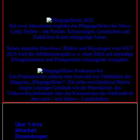
Erhältlich im Shop
RÜCKBLICK AUF DAS WAVE-GOTIK-TREFFEN 2025
Seit zwei Jahrzehnten begleitet das Pfingstgeflüster das Wave-
Gotik-Treffen – mit Porträts, Erinnerungen, Geschichten und
Einblicken in eine einzigartige Szene.
Neben aktuellen Interviews, Bildern und Reportagen vom WGT
2025 wirft die Jubiläumsausgabe u. a. einen Blick auf ehemalige
Protagonistinnen und Protagonisten vergangener Ausgaben.
POSTKARTEN-SET
Das Postkarten-Set umfasst eine Auswahl von Titelbildern des
Magazins „Pfingstgeflüster“. Die zehn verschiedenen Motive
zeigen Leipziger Gebäude wie die Peterskirche, das
Völkerschlachtdenkmal oder das Krematorium des Südfriedhofs
aber auch – teils fiktive – Landschaften.
Infos und rechtliche Angaben
Über T-Arts
Mitarbeit
Einsendungen