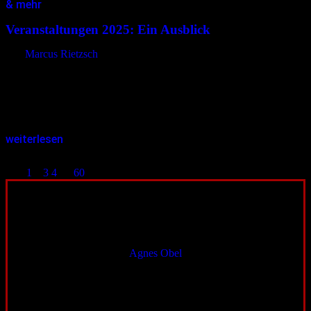
& mehr
06.01.2025
<06.01.2025
Veranstaltungen 2025: Ein Ausblick
von
Marcus Rietzsch
Für das neue Jahr wurden bereits zahlreiche interessante
Veranstaltungen angekündigt. Die folgende Vorschau auf einige
alternative bzw. subkulturelle Höhepunkte soll Lust machen, das
Jahr mit inspirierenden Erlebnissen zu füllen, ohne…
weiterlesen
Seitennummerierung der Beiträge
1
2
3
4
…
60
Aufgepasst
04.08.2026
bis
22.08.2026
Konzert
Agnes Obel
Die dänische Musikerin Agnes Obel kehrt auf deutsche Bühnen
zurück. Ihre Kompositionen bewegen sich zwischen Folk,
Kammermusik, Neo-Klassik und elektronischen
Klanglandschaften. Seit ihrem Debütalbum „Philharmonics“ (2010)